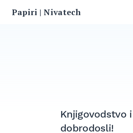
Skip
Papiri | Nivatech
to
content
Knjigovodstvo i
dobrodosli!