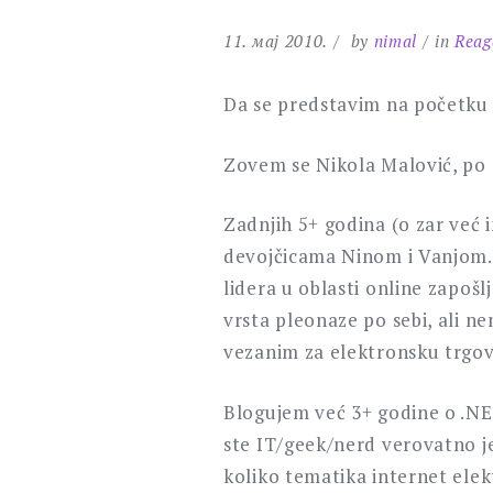
11. мај 2010.
by
nimal
in
Reag
Da se predstavim na početku
Zovem se Nikola Malović, po 
Zadnjih 5+ godina (o zar već
devojčicama Ninom i Vanjom.
lidera u oblasti online zapošl
vrsta pleonaze po sebi, ali ne
vezanim za elektronsku trgovi
Blogujem već 3+ godine o .NE
ste IT/geek/nerd verovatno je
koliko tematika internet elek