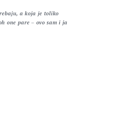
ebaju, a koja je toliko
oh one pare – ovo sam i ja