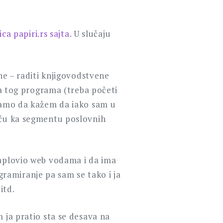
ca papiri.rs sajta
. U slučaju
ne – raditi knjigovodstvene
ja tog programa (treba početi
 samo da kažem da iako sam u
šću ka segmentu poslovnih
zaplovio web vodama i da ima
ramiranje pa sam se tako i ja
itd.
 ja pratio sta se desava na