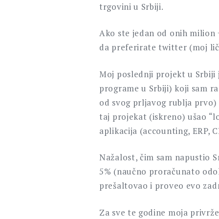
trgovini u Srbiji.
Ako ste jedan od onih milion +
da preferirate twitter (moj li
Moj poslednji projekt u Srbij
programe u Srbiji) koji sam r
od svog prljavog rublja prvo
taj projekat (iskreno) ušao 
aplikacija (accounting, ERP, C
Nažalost, čim sam napustio S
5% (naučno proračunato odoka
prešaltovao i proveo evo zadnj
Za sve te godine moja privrže