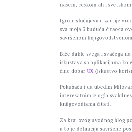
nasem, ceskom ali i svetskom
Igrom slučajeva u zadnje vr
sva moja 3 buduća čitaoca ovo
savršenom knjigovodstvenom 
Biće dakle svega i svačega na
iskustava sa aplikacijama koj
čine dobar
UX
(iskustvo koris
Pokušaču i da ubedim Milovan
interesatnim iz ugla svakdne
knjigovodjama čitati.
Za kraj ovog uvodnog blog pos
a to je definicija savršene po