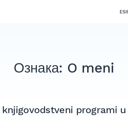
ESI
Ознака:
O meni
 knjigovodstveni programi u 