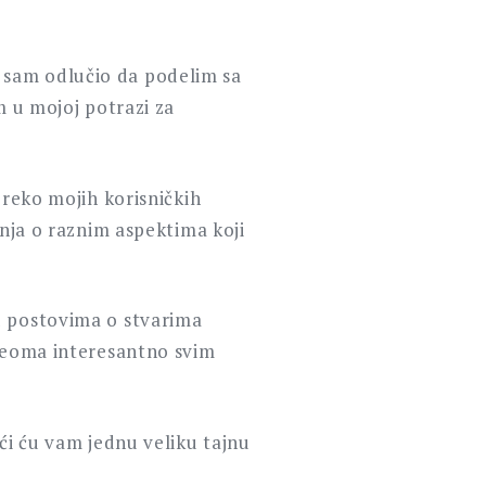
 sam odlučio da podelim sa
m u mojoj potrazi za
preko mojih korisničkih
anja o raznim aspektima koji
u postovima o stvarima
 veoma interesantno svim
ći ću vam jednu veliku tajnu