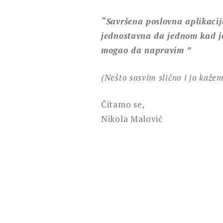
“Savršena poslovna aplikacija
jednostavna da jednom kad je
mogao da napravim ”
(Nešto sasvim slično i ja kažem
Čitamo se,
Nikola Malović