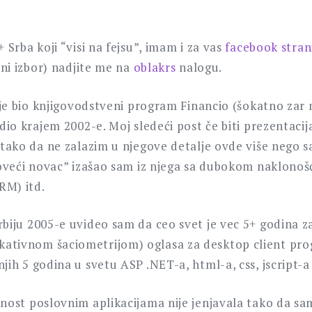
 Srba koji “visi na fejsu”, imam i za vas
facebook strani
čni izbor) nadjite me na
oblakrs
nalogu.
i je bio knjigovodstveni program Financio (šokatno zar 
adio krajem 2002-e. Moj sledeći post če biti prezentaci
) tako da ne zalazim u njegove detalje ovde više nego
“loveći novac” izašao sam iz njega sa dubokom naklono
RM) itd.
rbiju 2005-e uvideo sam da ceo svet je vec 5+ godina 
tivnom šaciometrijom) oglasa za desktop client prog
ih 5 godina u svetu ASP .NET-a, html-a, css, jscript-a 
nost poslovnim aplikacijama nije jenjavala tako da sam