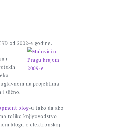
MCSD od 2002-e godine.
m i
vetskih
neka
 uglavnom na projektima
 i slično.
opment blog
-u tako da ako
ima toliko knjigovodstvo
a mom blogu o elektronskoj