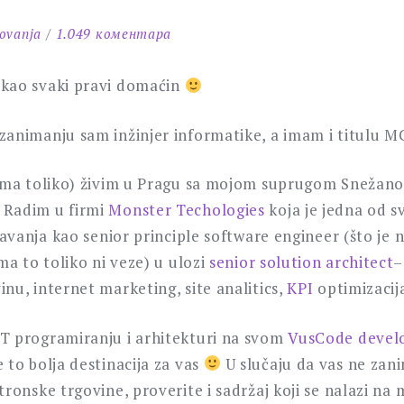
на
ovanja
1.049 коментара
Knjigovodstvo
i
 kao svaki pravi domaćin
knjigovodstveni
programi
zanimanju sam inžinjer informatike, a imam i titulu 
u
Srbiji
 ima toliko) živim u Pragu sa mojom suprugom Snežano
blog
 Radim u firmi
Monster Techologies
koja je jedna od s
–
javanja kao senior principle software engineer (što je 
dobrodosli!
ma to toliko ni veze) u ulozi
senior solution architect
–
nu, internet marketing, site analitics,
KPI
optimizacija
T programiranju i arhitekturi na svom
VusCode devel
 to bolja destinacija za vas
U slučaju da vas ne zan
tronske trgovine, proverite i sadržaj koji se nalazi n