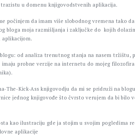
 trazistu u domenu knjigovodstvenih aplikacija.
eme počinjem da imam više slobodnog vremena tako da
g bloga moja razmišljanja i zaključke do kojih dolazi
aplikacijom.
 blogu: od analiza trenutnog stanja na nasem tržištu, 
e imaju probne verzije na internetu do mojeg filozofir
nika).
a-The-Kick-Ass knjigovodju da mi se pridruži na blog
vnice jednog knjigovođe što čvrsto verujem da bi bilo
ta kao ilustraciju gde ja stojim u svojim pogledima re
slovne aplikacije