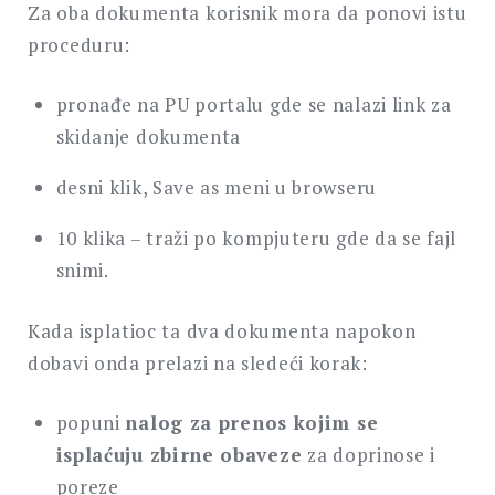
Za oba dokumenta korisnik mora da ponovi istu
proceduru:
pronađe na PU portalu gde se nalazi link za
skidanje dokumenta
desni klik, Save as meni u browseru
10 klika – traži po kompjuteru gde da se fajl
snimi.
Kada isplatioc ta dva dokumenta napokon
dobavi onda prelazi na sledeći korak:
popuni
nalog za prenos kojim se
isplaćuju zbirne obaveze
za doprinose i
poreze