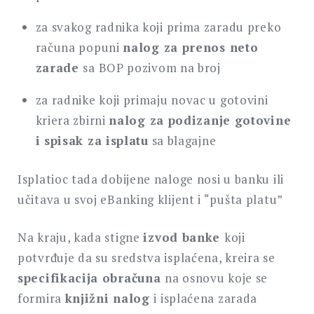
za svakog radnika koji prima zaradu preko
računa popuni
nalog za prenos neto
zarade
sa BOP pozivom na broj
za radnike koji primaju novac u gotovini
kriera zbirni
nalog za podizanje gotovine
i spisak za isplatu
sa blagajne
Isplatioc tada dobijene naloge nosi u banku ili
učitava u svoj eBanking klijent i “pušta platu”
Na kraju, kada stigne
izvod banke
koji
potvrđuje da su sredstva isplaćena, kreira se
specifikacija obračuna
na osnovu koje se
formira
knjižni nalog
i isplaćena zarada