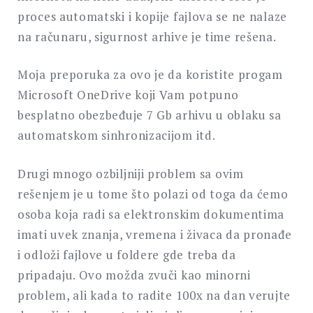
proces automatski i kopije fajlova se ne nalaze
na računaru, sigurnost arhive je time rešena.
Moja preporuka za ovo je da koristite progam
Microsoft OneDrive koji Vam potpuno
besplatno obezbeđuje 7 Gb arhivu u oblaku sa
automatskom sinhronizacijom itd.
Drugi mnogo ozbiljniji problem sa ovim
rešenjem je u tome što polazi od toga da ćemo
osoba koja radi sa elektronskim dokumentima
imati uvek znanja, vremena i živaca da pronađe
i odloži fajlove u foldere gde treba da
pripadaju. Ovo možda zvuči kao minorni
problem, ali kada to radite 100x na dan verujte