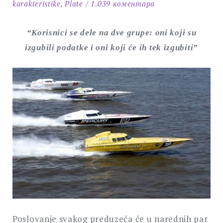
на
karakteristike
,
Plate
1.039 коментара
Čamac,
tanker
“Korisnici se dele na dve grupe: oni koji su
i
izgubili podatke i oni koji će ih tek izgubiti”
gliser
Poslovanje svakog preduzeća će u narednih par