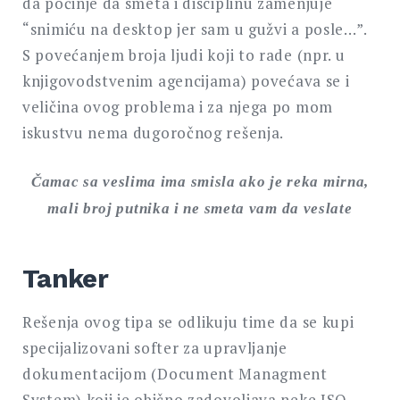
da počinje da smeta i disciplinu zamenjuje
“snimiću na desktop jer sam u gužvi a posle…”.
S povećanjem broja ljudi koji to rade (npr. u
knjigovodstvenim agencijama) povećava se i
veličina ovog problema i za njega po mom
iskustvu nema dugoročnog rešenja.
Čamac sa veslima ima smisla ako je reka mirna,
mali broj putnika i ne smeta vam da veslate
Tanker
Rešenja ovog tipa se odlikuju time da se kupi
specijalizovani softer za upravljanje
dokumentacijom (Document Managment
System) koji je obično zadovoljava neke ISO