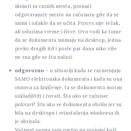
skinuti sa raznih mesta, pronaći
odgovarajuće mesto na računaru gde da se
snimi i odakle da se učita. Proces nije težak,
ali oduzima vreme i živce. Ovo vodi ka tome
da se dokumenta snimaju na desktop, jedna
preko drugih itd i posle par dana niko više
ne zna gde se šta nalazi.
odgovorno –
u situaciji kada se razmenjuju
SAMO elektronska dokumenta i kada su ona
osnova za knjiženje, ta se dokumenta morau
uskladištiti i čuvati. Šta ako se računar
pokvari? Šta ako se dokumenta obrišu jer su
bila na desktopu i reinstalacija windowsa ih
je obrisala.
Važnost ovoga sam osetio na svojojoj koži