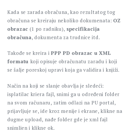
Kada se zarada obračuna, kao rezultatog tog
obračuna se kreiraju nekoliko dokumenata:
OZ
obrazac
(1 po radniku),
specifikacija
obračuna
, dokumenta za trudnice itd.
Takođe se kreira i
PPP PD obrazac u XML
formatu
koji opisuje obračunatu zaradu i koji
se šalje poreskoj upravi koja ga validira i knjiži.
Način na koji se slanje obavlja je sledeći:
isplatilac kriera fajl, snimi ga u određeni folder
na svom računaru, zatim odlazi na PU portal,
prijavljuje se, ide kroz menije i ekrane, klikne na
dugme upload, nađe folder gde je xml fajl
snimljen i klikne ok.