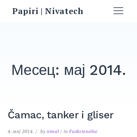
Skip
Papiri | Nivatech
to
ME
content
Месец:
мај 2014.
EXPAND
DROPDO
Search
Čamac, tanker i gliser
for:
SEARCH
4. мај 2014.
by
nimal
in
Funkcionalne