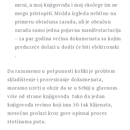
meni, a moj knjigovođa i moj ekolege im ne
mogu pristupiti. Možda izgleda nebitno na
primeru obračuna zarada, ali je obračun
zarada samo jedna pojavna manifestactacija
– za par godina većina dokumenata sa kojim
preduzeće dolazi u dodir će biti elektronski
.
Da razumemo u potpunosti koliki je problem
skladištenje i procesiranje dokumenata,
moramo uzeti u obzir da se u Srbiji u glavnom
vrše od strane knjigovođa tako da jedan
knjigovođa recimo koji ima 50-tak klijenata,
mesečno prolazi kroz gore opisnai proces
stotinama puta.