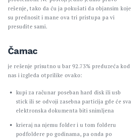
rešenje, tako da ću ja pokušati da objansim koje
su prednosit i mane ova tri pristupa pa vi
presudite sami.
Čamac
je rešenje prisutno u bar 92.73% preduzeća kod
nas i izgleda otprilike ovako:
kupi za računar poseban hard disk ili usb
stick ili se odvoji zasebna particija gde će sva
elektronska dokumenta biti snimljena
krieraj na njemu folder i u tom folderu
podfoldere po godinama, pa onda po