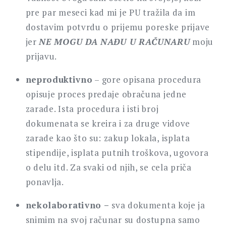
pre par meseci kad mi je PU tražila da im
dostavim potvrdu o prijemu poreske prijave
jer
NE MOGU DA NAĐU U RAČUNARU
moju
prijavu.
neproduktivno
– gore opisana procedura
opisuje proces predaje obračuna jedne
zarade. Ista procedura i isti broj
dokumenata se kreira i za druge vidove
zarade kao što su: zakup lokala, isplata
stipendije, isplata putnih troškova, ugovora
o delu itd. Za svaki od njih, se cela priča
ponavlja.
nekolaborativno –
sva dokumenta koje ja
snimim na svoj računar su dostupna samo