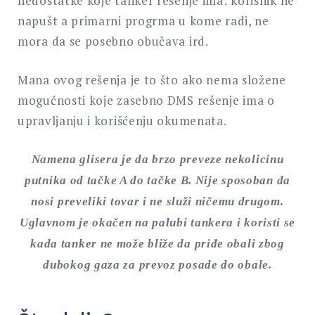
nedostatke koje tanker rešenje ima: korisnik ne
napušt a primarni progrma u kome radi, ne
mora da se posebno obučava ird.
Mana ovog rešenja je to što ako nema složene
mogućnosti koje zasebno DMS rešenje ima o
upravljanju i korišćenju okumenata.
Namena glisera je da brzo preveze nekolicinu
putnika od tačke A do tačke B. Nije sposoban da
nosi preveliki tovar i ne služi ničemu drugom.
Uglavnom je okačen na palubi tankera i koristi se
kada tanker ne može bliže da priđe obali zbog
dubokog gaza za prevoz posade do obale.