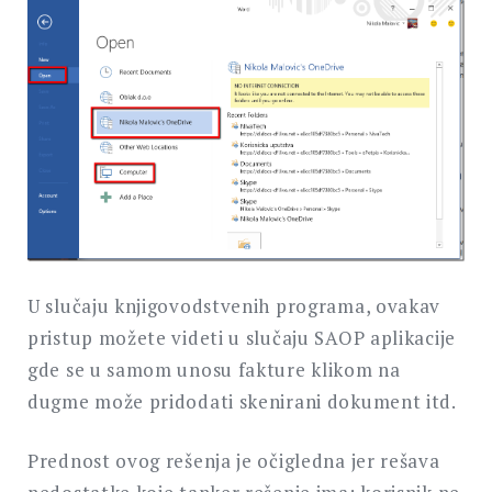
U slučaju knjigovodstvenih programa, ovakav
pristup možete videti u slučaju SAOP aplikacije
gde se u samom unosu fakture klikom na
dugme može pridodati skenirani dokument itd.
Prednost ovog rešenja je očigledna jer rešava