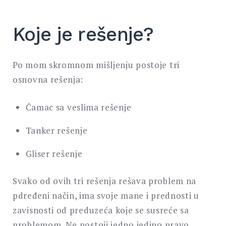
Koje je rešenje?
Po mom skromnom mišljenju postoje tri
osnovna rešenja:
Čamac sa veslima rešenje
Tanker rešenje
Gliser rešenje
Svako od ovih tri rešenja rešava problem na
pdređeni način, ima svoje mane i prednosti u
zavisnosti od preduzeća koje se susreće sa
problemom. Ne postoji jedno jedino pravo