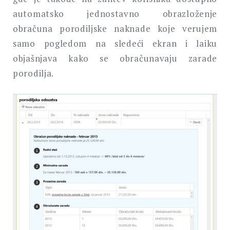
automatsko jednostavno obrazloženje
obračuna porodiljske naknade koje verujem
samo pogledom na sledeći ekran i laiku
objašnjava kako se obračunavaju zarade
porodilja.