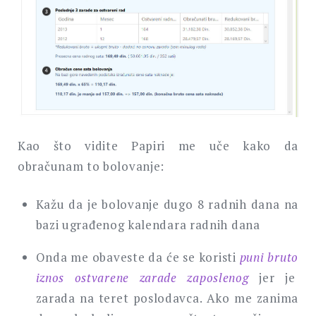
Kao što vidite Papiri me uče kako da
obračunam to bolovanje:
Kažu da je bolovanje dugo 8 radnih dana na
bazi ugrađenog kalendara radnih dana
Onda me obaveste da će se koristi
puni bruto
iznos ostvarene zarade zaposlenog
jer je
zarada na teret poslodavca. Ako me zanima