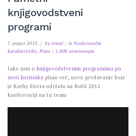
knjigovodstveni
programi
7. април 2013.
by
nimal
in
Funkcionalne
на
karakteristike
,
Plate
1.008 коментара
Pametni
knjigovodstveni
Iako sam o
knjigovodstvenim programima po
programi
meri korisnika
pisao već, novo predavanje koje
je Kathy Sierra održala na BoSS 2012
konferenciji na tu temu