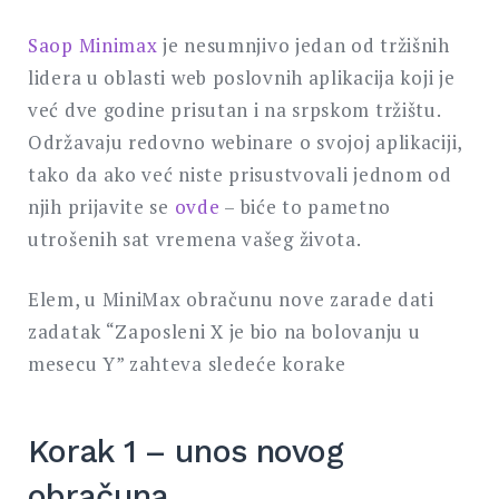
Saop Minimax
je nesumnjivo jedan od tržišnih
lidera u oblasti web poslovnih aplikacija koji je
već dve godine prisutan i na srpskom tržištu.
Održavaju redovno webinare o svojoj aplikaciji,
tako da ako već niste prisustvovali jednom od
njih prijavite se
ovde
– biće to pametno
utrošenih sat vremena vašeg života.
Elem, u MiniMax obračunu nove zarade dati
zadatak “Zaposleni X je bio na bolovanju u
mesecu Y” zahteva sledeće korake
Korak 1 – unos novog
obračuna