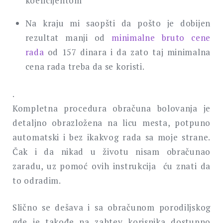
koeficijentom
Na kraju mi saopšti da pošto je dobijen
rezultat manji od
minimalne bruto cene
rada
od 157 dinara i da zato taj minimalna
cena rada treba da se koristi.
.
Kompletna procedura obračuna bolovanja je
detaljno obrazložena na licu mesta, potpuno
automatski i bez ikakvog rada sa moje strane.
Čak i da nikad u životu nisam obračunao
zaradu, uz pomoć ovih instrukcija ću znati da
to odradim.
Slično se dešava i sa obračunom porodiljskog
gde je takođe na zahtev korisnika dostupno