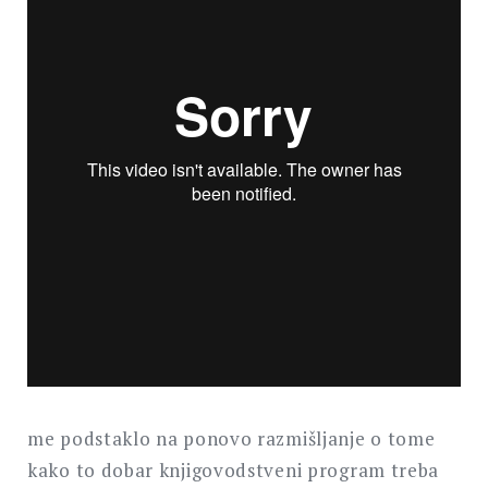
me podstaklo na ponovo razmišljanje o tome
kako to dobar knjigovodstveni program treba