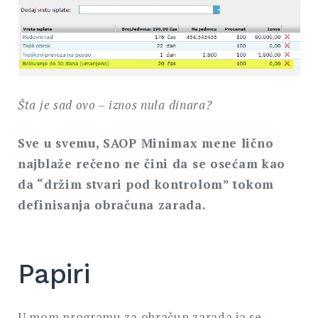
Šta je sad ovo – iznos nula dinara?
Sve u svemu, SAOP Minimax mene lično
najblaže rečeno ne čini da se osećam kao
da “držim stvari pod kontrolom” tokom
definisanja obračuna zarada.
Papiri
U mom programu za obračun zarada ja se