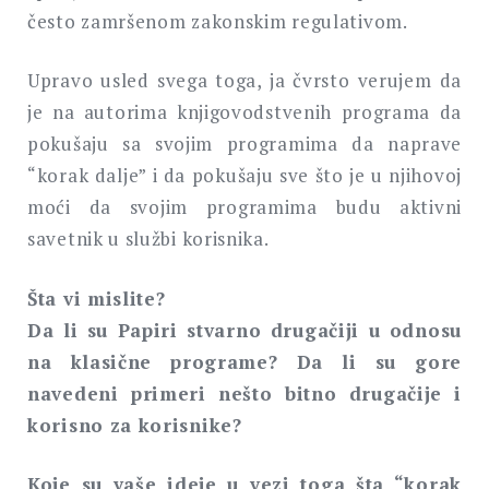
često zamršenom zakonskim regulativom.
Upravo usled svega toga, ja čvrsto verujem da
je na autorima knjigovodstvenih programa da
pokušaju sa svojim programima da naprave
“korak dalje” i da pokušaju sve što je u njihovoj
moći da svojim programima budu aktivni
savetnik u službi korisnika.
Šta vi mislite?
Da li su Papiri stvarno drugačiji u odnosu
na klasične programe? Da li su gore
navedeni primeri nešto bitno drugačije i
korisno za korisnike?
Koje su vaše ideje u vezi toga šta “korak