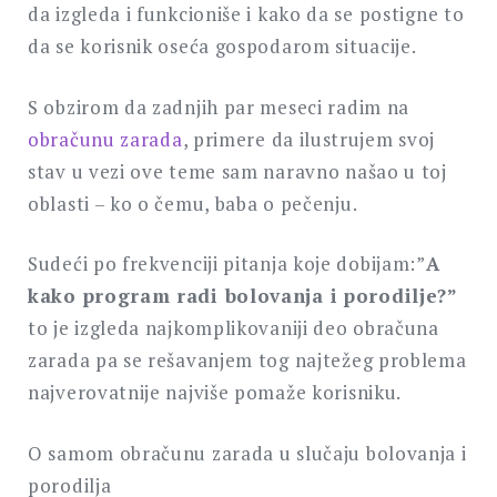
da izgleda i funkcioniše i kako da se postigne to
da se korisnik oseća gospodarom situacije.
S obzirom da zadnjih par meseci radim na
obračunu zarada
, primere da ilustrujem svoj
stav u vezi ove teme sam naravno našao u toj
oblasti – ko o čemu, baba o pečenju.
Sudeći po frekvenciji pitanja koje dobijam:”
A
kako program radi bolovanja i porodilje?”
to je izgleda najkomplikovaniji deo obračuna
zarada pa se rešavanjem tog najtežeg problema
najverovatnije najviše pomaže korisniku.
O samom obračunu zarada u slučaju bolovanja i
porodilja