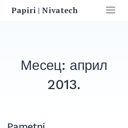
Skip
Papiri | Nivatech
to
ME
content
Месец:
април
2013.
EXPAND
DROPDO
Search
for:
SEARCH
Pametni