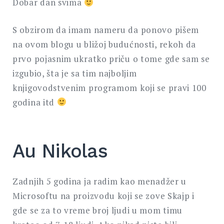
Dobar dan svima
S obzirom da imam nameru da ponovo pišem
na ovom blogu u bližoj budućnosti, rekoh da
prvo pojasnim ukratko priču o tome gde sam se
izgubio, šta je sa tim najboljim
knjigovodstvenim programom koji se pravi 100
godina itd
Au Nikolas
Zadnjih 5 godina ja radim kao menadžer u
Microsoftu na proizvodu koji se zove Skajp i
gde se za to vreme broj ljudi u mom timu