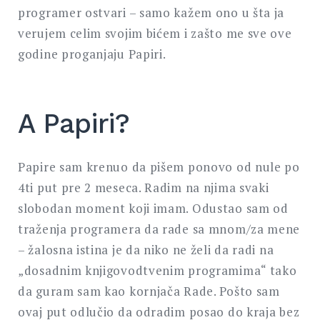
programer ostvari – samo kažem ono u šta ja
verujem celim svojim bićem i zašto me sve ove
godine proganjaju Papiri.
A Papiri?
Papire sam krenuo da pišem ponovo od nule po
4ti put pre 2 meseca. Radim na njima svaki
slobodan moment koji imam. Odustao sam od
traženja programera da rade sa mnom/za mene
– žalosna istina je da niko ne želi da radi na
„dosadnim knjigovodtvenim programima“ tako
da guram sam kao kornjača Rade. Pošto sam
ovaj put odlučio da odradim posao do kraja bez