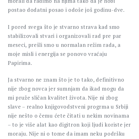
morali da radimo na njima tako da je hobi
postao dodatni posao i odoše još godinu-dve.
I pored svega što je stvarno strava kad smo
stabilizovali stvari i organizovali rad pre par
meseci, prešli smo u normalan režim rada, a
moje misli i energija se ponovo vraćaju
Papirima.
Ja stvarno ne znam što je to tako, definitivno
nije zbog novca jer sumnjam da ikad mogu da
mi pruže sličan kvalitet života. Nije ni zbog
slave – realno knjigovodstveni progrma u Srbiji
nije nešto o čemu ćete čitati u nekim novinama
– to je više alat kao digitron koji ljudi koriste jer
moraju. Nije ni o tome da imam neku podršku