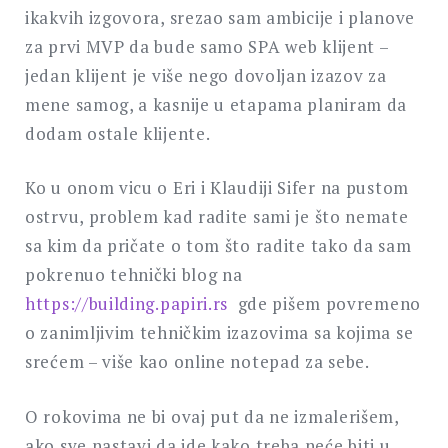
ikakvih izgovora, srezao sam ambicije i planove
za prvi MVP da bude samo SPA web klijent –
jedan klijent je više nego dovoljan izazov za
mene samog, a kasnije u etapama planiram da
dodam ostale klijente.
Ko u onom vicu o Eri i Klaudiji Sifer na pustom
ostrvu, problem kad radite sami je što nemate
sa kim da pričate o tom što radite tako da sam
pokrenuo tehnički blog na
https://building.papiri.rs
gde pišem povremeno
o zanimljivim tehničkim izazovima sa kojima se
srećem – više kao online notepad za sebe.
O rokovima ne bi ovaj put da ne izmalerišem,
ako sve nastavi da ide kako treba neće biti u