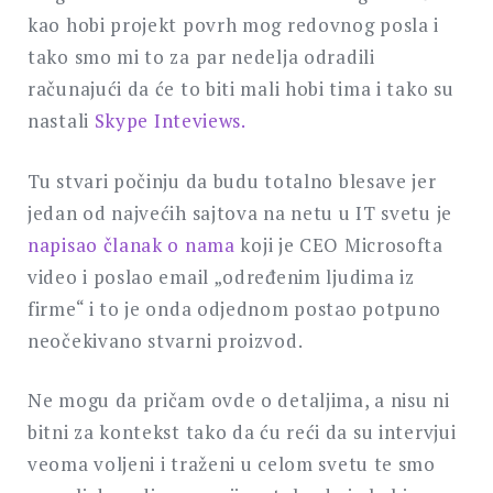
kao hobi projekt povrh mog redovnog posla i
tako smo mi to za par nedelja odradili
računajući da će to biti mali hobi tima i tako su
nastali
Skype Inteviews.
Tu stvari počinju da budu totalno blesave jer
jedan od najvećih sajtova na netu u IT svetu je
napisao članak o nama
koji je CEO Microsofta
video i poslao email „određenim ljudima iz
firme“ i to je onda odjednom postao potpuno
neočekivano stvarni proizvod.
Ne mogu da pričam ovde o detaljima, a nisu ni
bitni za kontekst tako da ću reći da su intervjui
veoma voljeni i traženi u celom svetu te smo