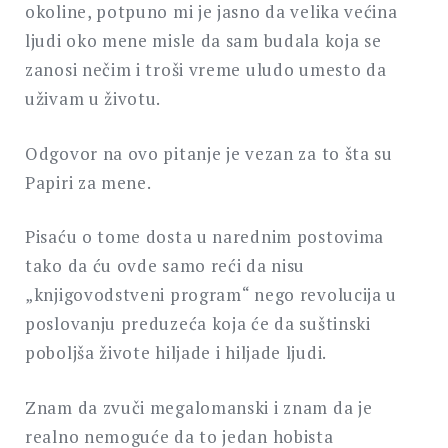
okoline, potpuno mi je jasno da velika većina
ljudi oko mene misle da sam budala koja se
zanosi nečim i troši vreme uludo umesto da
uživam u životu.
Odgovor na ovo pitanje je vezan za to šta su
Papiri za mene.
Pisaću o tome dosta u narednim postovima
tako da ću ovde samo reći da nisu
„knjigovodstveni program“ nego revolucija u
poslovanju preduzeća koja će da suštinski
poboljša živote hiljade i hiljade ljudi.
Znam da zvuči megalomanski i znam da je
realno nemoguće da to jedan hobista