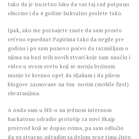
tako da je izuzetno lako da vas taj rad potpuno
obuzme i da 4 godine bukvalno prolete tako.
Ipak, ako me poznajete znate da sam prosto
rečeno opsednut Papirima tako da negde pre
godinu i po sam ponovo počeo da razmišljam o
njima na bazi svih novih stvari koje sam naučio i
video u ovom svetu koji se menja brzinom
munje te krenuo opet da sljakam i da pišem
blogove zasnovane na tim novim (mobile first)
shvatanjima.
A onda sam u MS-u na jednom internom
hackatonu odradio prototip za novi Skajp
proizvod koji se dopao svima, pa sam odlučio
da ga stvarno odradim sa delom svog tima čisto