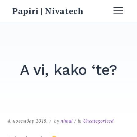
Skip
Papiri | Nivatech
to
ME
content
A vi, kako ‘te?
EXPAND
DROPDO
Search
for:
4. новембар 2018.
by
nimal
in
Uncategorized
SEARCH