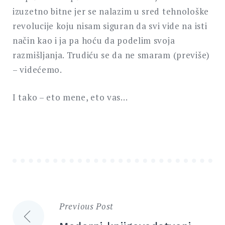
izuzetno bitne jer se nalazim u sred tehnološke
revolucije koju nisam siguran da svi vide na isti
način kao i ja pa hoću da podelim svoja
razmišljanja. Trudiću se da ne smaram (previše)
– videćemo.
I tako – eto mene, eto vas…
Previous Post
Кретање