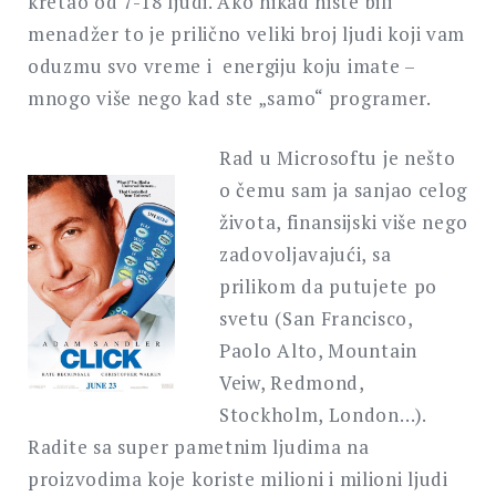
kretao od 7-18 ljudi. Ako nikad niste bili
menadžer to je prilično veliki broj ljudi koji vam
oduzmu svo vreme i energiju koju imate –
mnogo više nego kad ste „samo“ programer.
Rad u Microsoftu je nešto
o čemu sam ja sanjao celog
života, finansijski više nego
zadovoljavajući, sa
prilikom da putujete po
svetu (San Francisco,
Paolo Alto, Mountain
Veiw, Redmond,
Stockholm, London…).
Radite sa super pametnim ljudima na
proizvodima koje koriste milioni i milioni ljudi