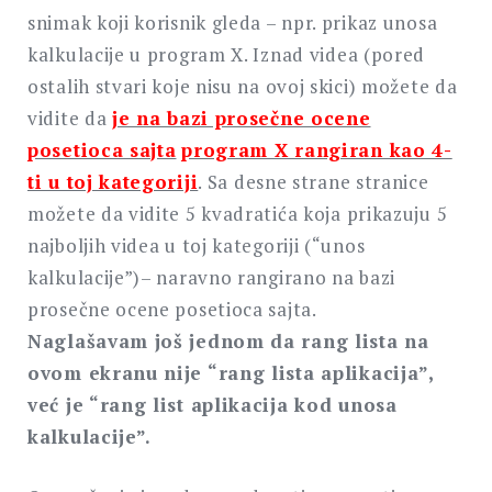
snimak koji korisnik gleda – npr. prikaz unosa
kalkulacije u program X. Iznad videa (pored
ostalih stvari koje nisu na ovoj skici) možete da
vidite da
je na bazi prosečne ocene
posetioca sajta
program X rangiran kao 4-
ti u toj kategoriji
. Sa desne strane stranice
možete da vidite 5 kvadratića koja prikazuju 5
najboljih videa u toj kategoriji (“unos
kalkulacije”)– naravno rangirano na bazi
prosečne ocene posetioca sajta.
Naglašavam još jednom da rang lista na
ovom ekranu nije “rang lista aplikacija”,
već je “rang list aplikacija kod unosa
kalkulacije”.