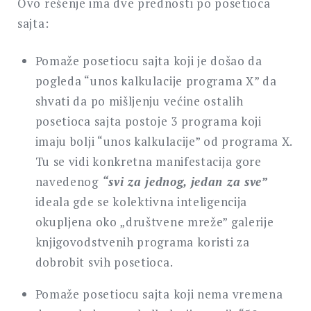
Ovo rešenje ima dve prednosti po posetioca
sajta:
Pomaže posetiocu sajta koji je došao da
pogleda “unos kalkulacije programa X” da
shvati da po mišljenju većine ostalih
posetioca sajta postoje 3 programa koji
imaju bolji “unos kalkulacije” od programa X.
Tu se vidi konkretna manifestacija gore
navedenog
“svi za jednog, jedan za sve”
ideala gde se kolektivna inteligencija
okupljena oko „društvene mreže” galerije
knjigovodstvenih programa koristi za
dobrobit svih posetioca.
Pomaže posetiocu sajta koji nema vremena