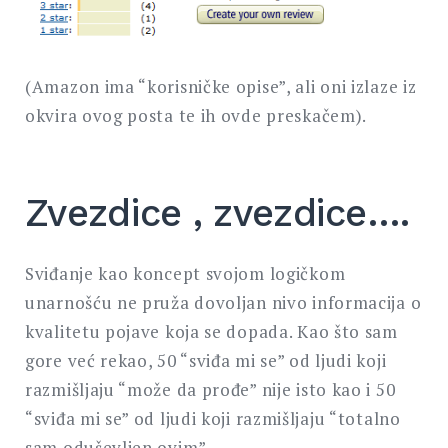
(Amazon ima “korisničke opise”, ali oni izlaze iz
okvira ovog posta te ih ovde preskačem).
Zvezdice , zvezdice….
Sviđanje kao koncept svojom logičkom
unarnošću ne pruža dovoljan nivo informacija o
kvalitetu pojave koja se dopada. Kao što sam
gore već rekao, 50 “sviđa mi se” od ljudi koji
razmišljaju “može da prođe” nije isto kao i 50
“sviđa mi se” od ljudi koji razmišljaju “totalno
sam oduševljen ovim”.