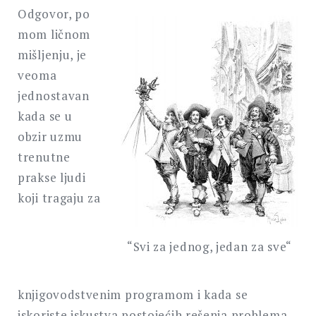
Odgovor, po
mom ličnom
mišljenju, je
veoma
jednostavan
kada se u
obzir uzmu
trenutne
prakse ljudi
koji tragaju za
“Svi za jednog, jedan za sve“
knjigovodstvenim programom i kada se
iskoriste iskustva postojećih rešenja problema