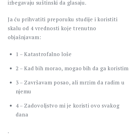
izbegavaju suštinski da glasaju.
Ja ću prihvatiti preporuku studije i koristiti
skalu od 4 vrednosti koje trenutno
objašnjavam:
1 – Katastrofalno loše
2 – Kad bih morao, mogao bih da ga koristim
3 – Završavam posao, ali mrzim da radim u
njemu
4 – Zadovoljstvo mi je koristi ovo svakog
dana
.