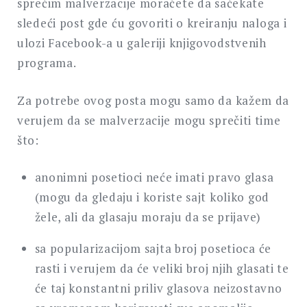
sprečim malverzacije moraćete da sačekate
sledeći post gde ću govoriti o kreiranju naloga i
ulozi Facebook-a u galeriji knjigovodstvenih
programa.
Za potrebe ovog posta mogu samo da kažem da
verujem da se malverzacije mogu sprečiti time
što:
anonimni posetioci neće imati pravo glasa
(mogu da gledaju i koriste sajt koliko god
žele, ali da glasaju moraju da se prijave)
sa popularizacijom sajta broj posetioca će
rasti i verujem da će veliki broj njih glasati te
će taj konstantni priliv glasova neizostavno