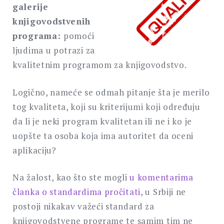
galerije
knjigovodstvenih
programa:
pomoći
ljudima u potrazi za
kvalitetnim programom za knjigovodstvo.
Logično, nameće se odmah pitanje šta je merilo
tog kvaliteta, koji su kriterijumi koji određuju
da li je neki program kvalitetan ili ne i ko je
uopšte ta osoba koja ima autoritet da oceni
aplikaciju?
Na žalost, kao što ste mogli
u komentarima
članka o standardima pročitati
, u Srbiji ne
postoji nikakav važeći standard za
knjigovodstvene programe te samim tim ne