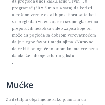
da pregleda unos kalkulacije u svih “50
programa” (50 x 5 min = 4 sata) da koristi
utrošeno vreme ostalih posetioca sajta koji
su pregledali video zapise i svojim glasovima
preporučili nekoliko video zapisa koje on
može da pogleda sa dobrom verovatnoćom
da je njegov favorit među njima. (Naravno
da će biti omogućeno onom ko ima vremena
da ako želi dobije celu rang listu
.
Mućke
Za detaljno objašnjenje kako planiram da