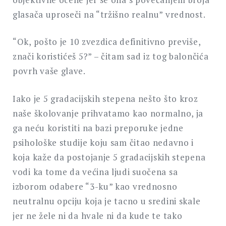
glasača uproseči na “tržišno realnu” vrednost.
“Ok, pošto je 10 zvezdica definitivno previše,
znači koristićeš 5?” – čitam sad iz tog balončića
povrh vaše glave.
Iako je 5 gradacijskih stepena nešto što kroz
naše školovanje prihvatamo kao normalno, ja
ga neću koristiti na bazi preporuke jedne
psihološke studije koju sam čitao nedavno i
koja kaže da postojanje 5 gradacijskih stepena
vodi ka tome da većina ljudi suočena sa
izborom odabere “3-ku” kao vrednosno
neutralnu opciju koja je tacno u sredini skale
jer ne žele ni da hvale ni da kude te tako