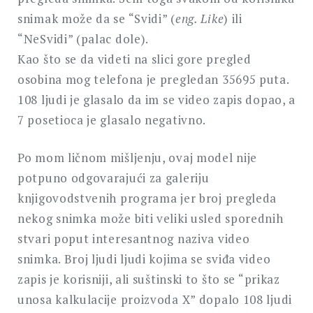
snimak može da se “Svidi” (
eng. Like
) ili
“NeSvidi” (palac dole).
Kao što se da videti na slici gore pregled
osobina mog telefona je pregledan 35695 puta.
108 ljudi je glasalo da im se video zapis dopao, a
7 posetioca je glasalo negativno.
Po mom ličnom mišljenju, ovaj model nije
potpuno odgovarajući za galeriju
knjigovodstvenih programa jer broj pregleda
nekog snimka može biti veliki usled sporednih
stvari poput interesantnog naziva video
snimka. Broj ljudi ljudi kojima se sviđa video
zapis je korisniji, ali suštinski to što se “prikaz
unosa kalkulacije proizvoda X” dopalo 108 ljudi