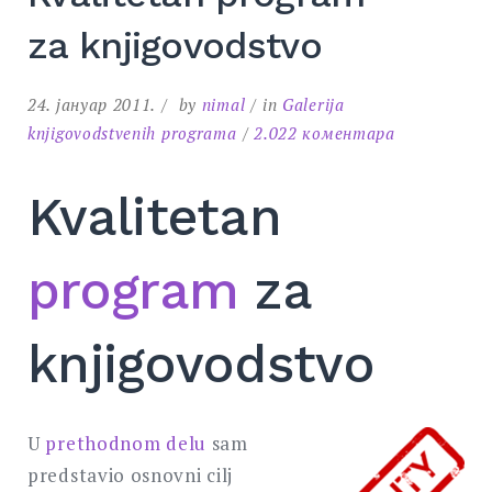
za knjigovodstvo
24. јануар 2011.
by
nimal
in
Galerija
на
knjigovodstvenih programa
2.022 коментара
Kvalitetan
program
Kvalitetan
za
knjigovodstv
program
za
knjigovodstvo
U
prethodnom delu
sam
predstavio osnovni cilj