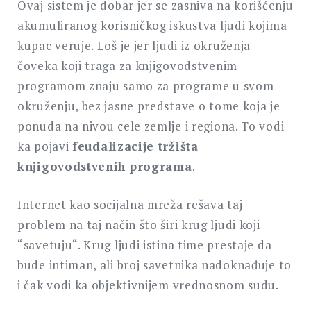
Ovaj sistem je dobar jer se zasniva na korišćenju
akumuliranog korisničkog iskustva ljudi kojima
kupac veruje. Loš je jer ljudi iz okruženja
čoveka koji traga za knjigovodstvenim
programom znaju samo za programe u svom
okruženju, bez jasne predstave o tome koja je
ponuda na nivou cele zemlje i regiona. To vodi
ka pojavi
feudalizacije tržišta
knjigovodstvenih programa
.
Internet kao socijalna mreža rešava taj
problem na taj način što širi krug ljudi koji
“savetuju“. Krug ljudi istina time prestaje da
bude intiman, ali broj savetnika nadoknađuje to
i čak vodi ka objektivnijem vrednosnom sudu.