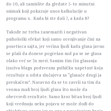
do 10, ali zamislite da gledate 5-to minutni
snimak koji pokazuje unos kalkulacije u
programu x. Kada bi ste dali 7, a kada 8?
Takođe ne treba zanemariti i negativan
psihološki efekat koji samo ocenjivanje čini na
posetioca sajta, jer većina ljudi kada glasa javno
se plaši da donese pogrešan sud pa se ne glasa
olako već se 3x meri. Samim tim čin glasanja
izaziva blagu podsvesnu psihičku napetost koja
rezultuje u odsta slučajeva sa “glasaće drugi ja
preskačem”. Naravno da se to završi sa tim da
veoma mali broj ljudi glasa što može da
obezvredi rezultate. Samo kroz bitan broj ljudi
koji vrednuju neku pojavu se može dođi do
objektivne ocene jer se ona s povećanjem broja