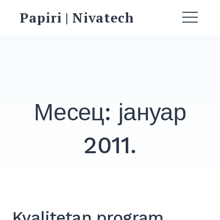
Skip
Papiri | Nivatech
to
ME
content
Месец:
јануар
2011.
EXPAND
DROPDO
Search
for:
SEARCH
Kvalitetan program