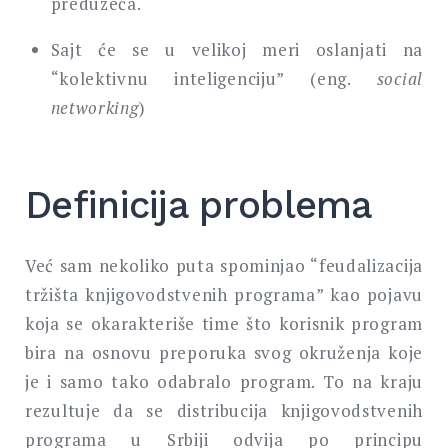
preduzeća.
Sajt će se u velikoj meri oslanjati na
“kolektivnu inteligenciju” (eng.
social
networking
)
Definicija problema
Već sam nekoliko puta spominjao “feudalizacija
tržišta knjigovodstvenih programa” kao pojavu
koja se okarakteriše time što korisnik program
bira na osnovu preporuka svog okruženja koje
je i samo tako odabralo program. To na kraju
rezultuje da se distribucija knjigovodstvenih
programa u Srbiji odvija po principu