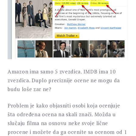
Amazon ima samo 5 zvezdica. IMDB ima 10
zvezdica. Duplo preciznije ocene ne mogu da
budu loše zar ne?
Problem je kako objasniti osobi koja ocenjuje
šta određena ocena na skali znači. Možda u
slučaju filma na osnovu neke svoje lične
procene i možete da ga ocenite sa ocenom od 1