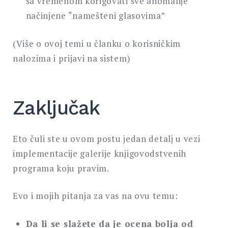
sa vremenom korigovati sve anomalije
načinjene “namešteni glasovima”
(Više o ovoj temi u članku o korisničkim
nalozima i prijavi na sistem)
Zaključak
Eto čuli ste u ovom postu jedan detalj u vezi
implementacije galerije knjigovodstvenih
programa koju pravim.
Evo i mojih pitanja za vas na ovu temu:
Da li se slažete da je ocena bolja od