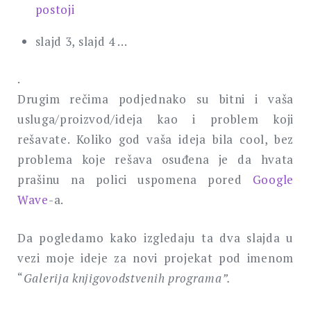
postoji
slajd 3, slajd 4 …
.
Drugim rečima podjednako su bitni i vaša
usluga/proizvod/ideja kao i problem koji
rešavate. Koliko god vaša ideja bila cool, bez
problema koje rešava osuđena je da hvata
prašinu na polici uspomena pored
Google
Wave
-a.
Da pogledamo kako izgledaju ta dva slajda u
vezi moje ideje za novi projekat pod imenom
“
Galerija knjigovodstvenih programa”.