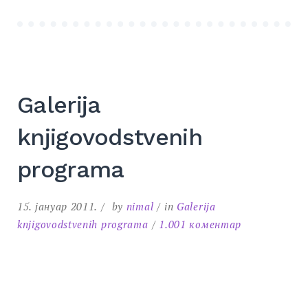
Galerija
knjigovodstvenih
programa
15. јануар 2011.
by
nimal
in
Galerija
на
knjigovodstvenih programa
1.001 коментар
Galerija
knjigovodstve
programa