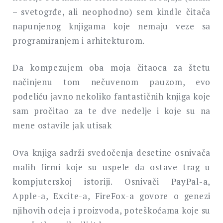
– svetogrđe, ali neophodno) sem kindle čitača
napunjenog knjigama koje nemaju veze sa
programiranjem i arhitekturom.
Da kompezujem oba moja čitaoca za štetu
načinjenu tom nečuvenom pauzom, evo
podeliću javno nekoliko fantastičnih knjiga koje
sam pročitao za te dve nedelje i koje su na
mene ostavile jak utisak
Ova knjiga sadrži svedočenja desetine osnivača
malih firmi koje su uspele da ostave trag u
kompjuterskoj istoriji. Osnivači PayPal-a,
Apple-a, Excite-a, FireFox-a govore o genezi
njihovih odeja i proizvoda, poteškoćama koje su