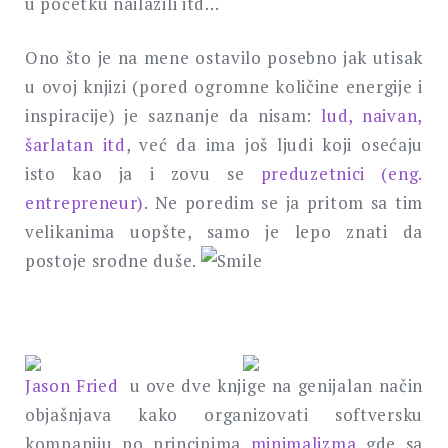
u početku nailazili itd…
Ono što je na mene ostavilo posebno jak utisak
u ovoj knjizi (pored ogromne količine energije i
inspiracije) je saznanje da nisam:
lud, naivan,
šarlatan itd
, već da ima još ljudi koji osećaju
isto kao ja i zovu se
preduzetnici (eng.
entrepreneur)
. Ne poredim se ja pritom sa tim
velikanima uopšte, samo je lepo znati da
postoje srodne duše.
Jason Fried
u ove dve knjige na genijalan način
objašnjava kako organizovati softversku
kompaniju po principima
minimalizma
gde sa