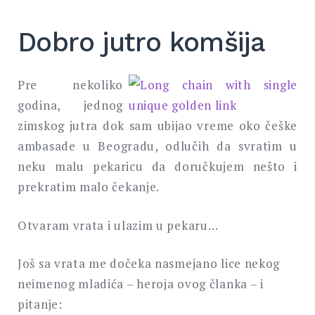
Dobro jutro komšija
Pre nekoliko
godina, jednog
zimskog jutra dok sam ubijao vreme oko češke
ambasade u Beogradu, odlučih da svratim u
neku malu pekaricu da doručkujem nešto i
prekratim malo čekanje.
Otvaram vrata i ulazim u pekaru…
Još sa vrata me dočeka nasmejano lice nekog
neimenog mladića – heroja ovog članka – i
pitanje: