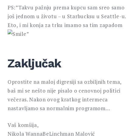
PS:”Takvu pažnju prema kupcu sam sreo samo
još jednom u životu – u Starbucksu u Seattle-u.
Eto, i mi konja za trku imamo sa tim zapadom
”
Zaključak
Oprostite na maloj digresiji sa ozbiljnih tema,
baš mi se nešto nije pisalo o cenovnoj politici
večeras. Nakon ovog kratkog intermeca
nastavljamo sa normalnim programom…
Vaš komšija,
Nikola WannaBeLinchman Malović