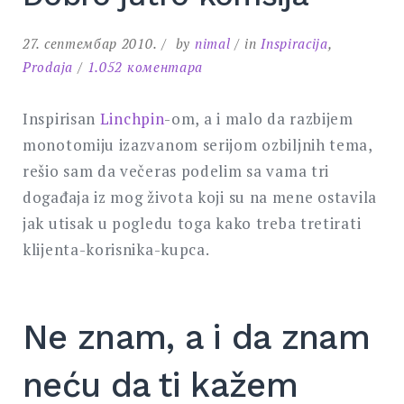
27. септембар 2010.
by
nimal
in
Inspiracija
,
на
Prodaja
1.052 коментара
Dobro
jutro
Inspirisan
Linchpin
-om, a i malo da razbijem
komšija
monotomiju izazvanom serijom ozbiljnih tema,
rešio sam da večeras podelim sa vama tri
događaja iz mog života koji su na mene ostavila
jak utisak u pogledu toga kako treba tretirati
klijenta-korisnika-kupca.
Ne znam, a i da znam
neću da ti kažem