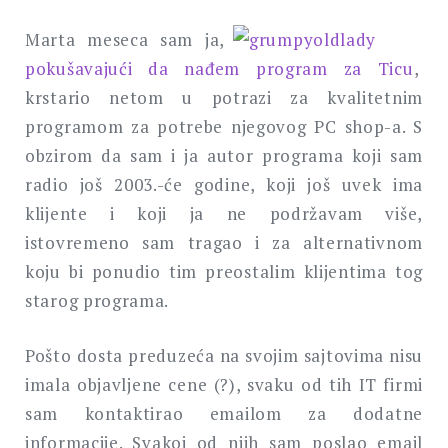
Marta meseca sam ja,
pokušavajući da nađem program za Ticu
,
krstario netom u potrazi za kvalitetnim
programom za potrebe njegovog PC shop-a. S
obzirom da sam i ja autor programa koji sam
radio još 2003.-će godine, koji još uvek ima
klijente i koji ja ne podržavam više,
istovremeno sam tragao i za alternativnom
koju bi ponudio tim preostalim klijentima tog
starog programa.
Pošto dosta preduzeća na svojim sajtovima nisu
imala objavljene cene (?), svaku od tih IT firmi
sam kontaktirao emailom za dodatne
informacije. Svakoj od njih sam poslao email