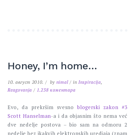
Honey, I’m home…
10. август 2010.
by
nimal
in
Inspiracija
,
на
Reagovanja
1.238 коментара
Honey,
I’m
Evo, da prekršim svesno
blogerski zakon #3
home…
Scott Hanselman
-a i da objasnim što nema već
dve nedelje postova – bio sam na odmoru 2
nedelje bez ikakvih elektronskih uredjaja (znam