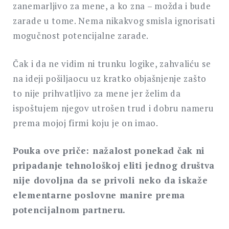
zanemarljivo za mene, a ko zna – možda i bude
zarade u tome. Nema nikakvog smisla ignorisati
mogučnost potencijalne zarade.
Čak i da ne vidim ni trunku logike, zahvaliću se
na ideji pošiljaocu uz kratko objašnjenje zašto
to nije prihvatljivo za mene jer želim da
ispoštujem njegov utrošen trud i dobru nameru
prema mojoj firmi koju je on imao.
Pouka ove priče: nažalost ponekad čak ni
pripadanje tehnološkoj eliti jednog društva
nije dovoljna da se privoli neko da iskaže
elementarne poslovne manire prema
potencijalnom partneru.