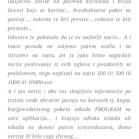
iskljucivo zavise od potreba korisnika i broja
licenci koje se koriste… Sveobuhvatni paket ne
postoji … nekome ce biti previse… nekome ce biti
premalo…
Iskustvo je pokazalo da je to najbolji nacin… A i
inace ponude ne saljemo putem maila i ne
isticemo na sajtu, jer je jako bitno sagledati
necije poslovanje iz svih uglova i pozabaviti se
problemom, nego napisati na sajtu 100 ili 500 ili
1000 ili 10000 eur.
A i jos nesto : ako vec skupljate informacije po
trzistu onda obratite paznju na korisnik tj. kupac
knjigovodstvenog paketa nikada PROGRAM ne
zove aplikacija… i krajnju odluku nikada ali
nikada ne donosi putem screenshotova, demo
verzije ili bilo cega slicnog…