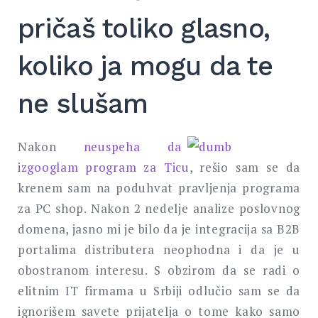
pričaš toliko glasno,
koliko ja mogu da te
ne slušam
Nakon
neuspeha da
izgooglam program za Ticu
, rešio sam se da
krenem sam na poduhvat pravljenja programa
za PC shop. Nakon 2 nedelje analize poslovnog
domena, jasno mi je bilo da je integracija sa B2B
portalima distributera neophodna i da je u
obostranom interesu. S obzirom da se radi o
elitnim IT firmama u Srbiji odlučio sam se da
ignorišem savete prijatelja o tome kako samo