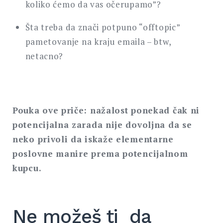
koliko ćemo da vas očerupamo”?
Šta treba da znači potpuno “offtopic”
pametovanje na kraju emaila – btw,
netacno?
Pouka ove priče: nažalost ponekad čak ni
potencijalna zarada nije dovoljna da se
neko privoli da iskaže elementarne
poslovne manire prema potencijalnom
kupcu.
Ne možeš ti da