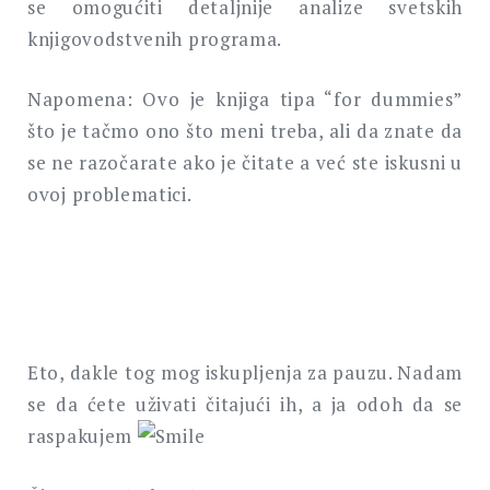
se omogućiti detaljnije analize svetskih
knjigovodstvenih programa.
Napomena: Ovo je knjiga tipa “for dummies”
što je tačmo ono što meni treba, ali da znate da
se ne razočarate ako je čitate a već ste iskusni u
ovoj problematici.
Eto, dakle tog mog iskupljenja za pauzu. Nadam
se da ćete uživati čitajući ih, a ja odoh da se
raspakujem