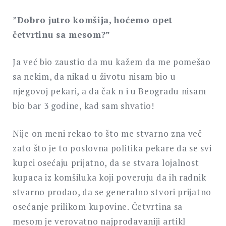
”
Dobro jutro komšija, hoćemo opet
četvrtinu sa mesom?”
Ja već bio zaustio da mu kažem da me pomešao
sa nekim, da nikad u životu nisam bio u
njegovoj pekari, a da čak n i u Beogradu nisam
bio bar 3 godine, kad sam shvatio!
Nije on meni rekao to što me stvarno zna več
zato što je to poslovna politika pekare da se svi
kupci osećaju prijatno, da se stvara lojalnost
kupaca iz komšiluka koji poveruju da ih radnik
stvarno prodao, da se generalno stvori prijatno
osećanje prilikom kupovine. Četvrtina sa
mesom je verovatno najprodavaniji artikl