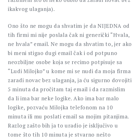
ikakvog ulaganja).
Ono što ne mogu da shvatim je da NIJEDNA od
tih firmi mi nije poslala čak ni generički “Hvala,
ne hvala” email. Ne mogu da shvatim to, jer ako
bi meni stigao dugi email čak i od potpuno
neozbiljne osobe koja se recimo potpisuje sa
“Ludi Milojko” u kome mi se nudi da moja firma
zaradi novac bez ulaganja, ja ću sigurno dovojiti
5 minuta da pročitam taj email i da razmislim
da li ima bar neke logike. Ako ima bar malo
logike, pozvaću Milojka telefonom na 10
minuta ili mu poslati email sa mojim pitanjima.
Razlog zašto bih ja to uradio je isključivo u
tome što tih 10 minuta je stvarno nešto