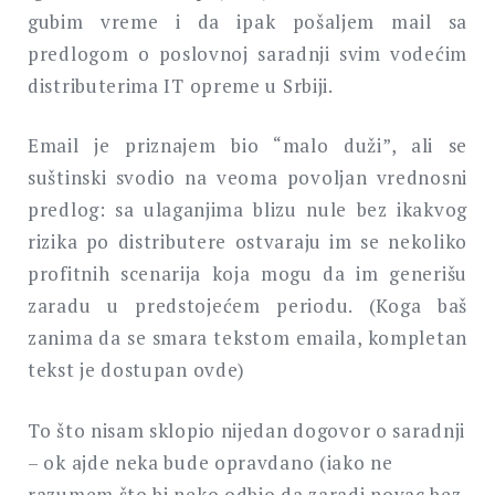
gubim vreme i da ipak pošaljem mail sa
predlogom o poslovnoj saradnji svim vodećim
distributerima IT opreme u Srbiji.
Email je priznajem bio “malo duži”, ali se
suštinski svodio na veoma povoljan vrednosni
predlog: sa ulaganjima blizu nule bez ikakvog
rizika po distributere ostvaraju im se nekoliko
profitnih scenarija koja mogu da im generišu
zaradu u predstojećem periodu. (Koga baš
zanima da se smara tekstom emaila, kompletan
tekst je dostupan ovde)
To što nisam sklopio nijedan dogovor o saradnji
– ok ajde neka bude opravdano (iako ne
razumem što bi neko odbio da zaradi novac bez