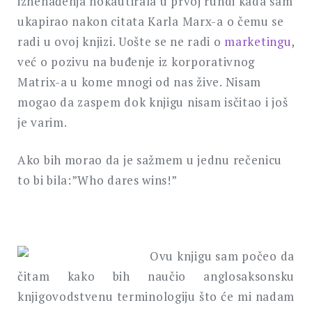
iznenađenja nokautirala u prvoj rundi kada sam
ukapirao nakon citata Karla Marx-a o čemu se
radi u ovoj knjizi. Uošte se ne radi o
marketingu
,
već o pozivu na buđenje iz korporativnog
Matrix-a u kome mnogi od nas žive. Nisam
mogao da zaspem dok knjigu nisam isčitao i još
je varim.
Ako bih morao da je sažmem u jednu rečenicu
to bi bila:”Who dares wins!”
Ovu knjigu sam počeo da
čitam kako bih naučio anglosaksonsku
knjigovodstvenu terminologiju što će mi nadam