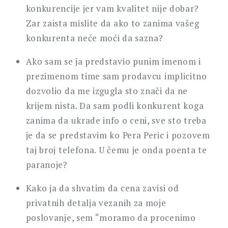
konkurencije jer vam kvalitet nije dobar?
Zar zaista mislite da ako to zanima vašeg
konkurenta neće moći da sazna?
Ako sam se ja predstavio punim imenom i
prezimenom time sam prodavcu implicitno
dozvolio da me izgugla sto znači da ne
krijem nista. Da sam podli konkurent koga
zanima da ukrade info o ceni, sve sto treba
je da se predstavim ko Pera Peric i pozovem
taj broj telefona. U čemu je onda poenta te
paranoje?
Kako ja da shvatim da cena zavisi od
privatnih detalja vezanih za moje
poslovanje, sem “moramo da procenimo