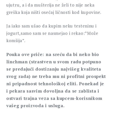
ujutru, a i da mušterija ne želi to nije neka
greška koja ništi osećaj ličnosti kod kupovine.
Ja iako sam ušao da kupim neku testeninu i
jogurt,samo sam se nasmejao i rekao:”Može
komšija”.
Pouka ove priče: na sreću da bi neko bio
linchman (strastven u svom radu potpuno
se predajući dostizanju najvišeg kvaliteta
svog rada) ne treba mu ni profitni prospekt
ni pripadnost tehnološkoj eliti. Ponekad je
i pekara sasvim dovoljna da se zablista i
ostvari trajna veza sa kupcem-korisnikom
vašeg proizvoda i usluga.