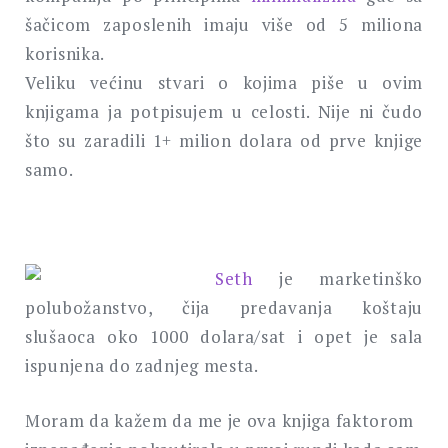
šačicom zaposlenih imaju više od 5 miliona
korisnika.
Veliku većinu stvari o kojima piše u ovim
knjigama ja potpisujem u celosti. Nije ni čudo
što su zaradili 1+ milion dolara od prve knjige
samo.
Seth
je marketinško
polubožanstvo, čija predavanja koštaju
slušaoca oko 1000 dolara/sat i opet je sala
ispunjena do zadnjeg mesta.
Moram da kažem da me je ova knjiga faktorom