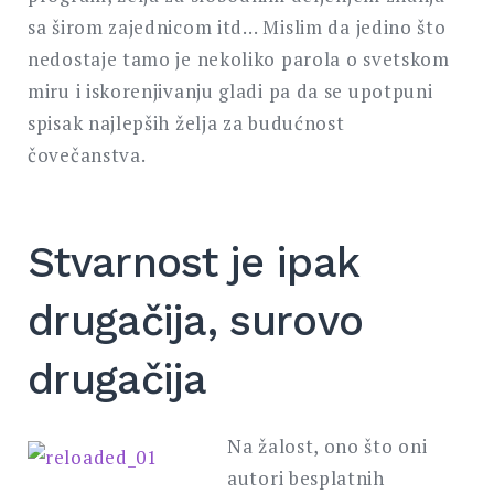
sa širom zajednicom itd… Mislim da jedino što
nedostaje tamo je nekoliko parola o svetskom
miru i iskorenjivanju gladi pa da se upotpuni
spisak najlepših želja za budućnost
čovečanstva.
Stvarnost je ipak
drugačija, surovo
drugačija
Na žalost, ono što oni
autori besplatnih