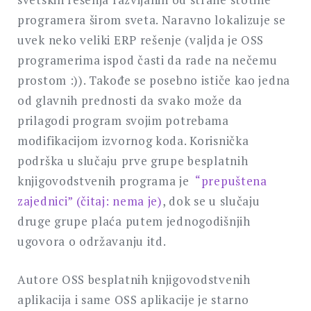
programera širom sveta. Naravno lokalizuje se
uvek neko veliki ERP rešenje (valjda je OSS
programerima ispod časti da rade na nečemu
prostom :)). Takođe se posebno ističe kao jedna
od glavnih prednosti da svako može da
prilagodi program svojim potrebama
modifikacijom izvornog koda. Korisnička
podrška u slučaju prve grupe besplatnih
knjigovodstvenih programa je
“prepuštena
zajednici” (čitaj: nema je)
, dok se u slučaju
druge grupe plaća putem jednogodišnjih
ugovora o održavanju itd.
Autore OSS besplatnih knjigovodstvenih
aplikacija i same OSS aplikacije je starno