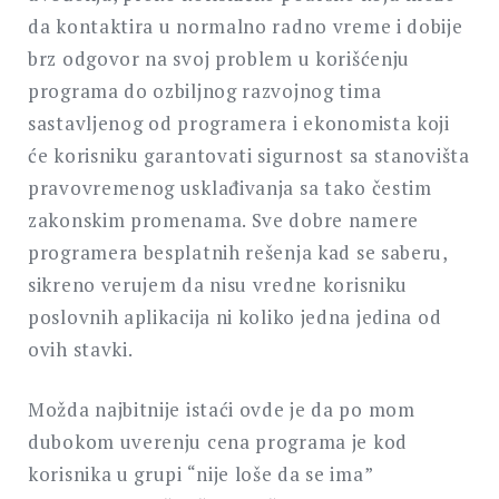
da kontaktira u normalno radno vreme i dobije
brz odgovor na svoj problem u korišćenju
programa do ozbiljnog razvojnog tima
sastavljenog od programera i ekonomista koji
će korisniku garantovati sigurnost sa stanovišta
pravovremenog usklađivanja sa tako čestim
zakonskim promenama. Sve dobre namere
programera besplatnih rešenja kad se saberu,
sikreno verujem da nisu vredne korisniku
poslovnih aplikacija ni koliko jedna jedina od
ovih stavki.
Možda najbitnije istaći ovde je da po mom
dubokom uverenju cena programa je kod
korisnika u grupi “nije loše da se ima”