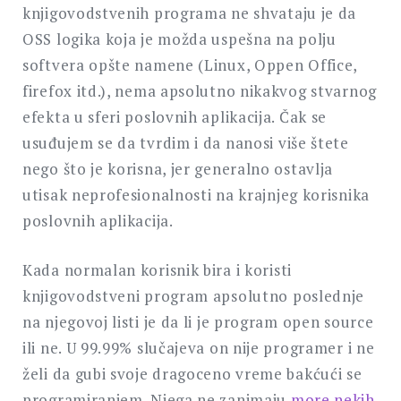
knjigovodstvenih programa ne shvataju je da
OSS logika koja je možda uspešna na polju
softvera opšte namene (Linux, Oppen Office,
firefox itd.), nema apsolutno nikakvog stvarnog
efekta u sferi poslovnih aplikacija. Čak se
usuđujem se da tvrdim i da nanosi više štete
nego što je korisna, jer generalno ostavlja
utisak neprofesionalnosti na krajnjeg korisnika
poslovnih aplikacija.
Kada normalan korisnik bira i koristi
knjigovodstveni program apsolutno poslednje
na njegovoj listi je da li je program open source
ili ne. U 99.99% slučajeva on nije programer i ne
želi da gubi svoje dragoceno vreme bakćući se
programiranjem. Njega ne zanimaju
more nekih