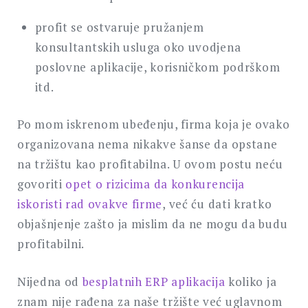
profit se ostvaruje pružanjem
konsultantskih usluga oko uvodjena
poslovne aplikacije, korisničkom podrškom
itd.
Po mom iskrenom ubeđenju, firma koja je ovako
organizovana nema nikakve šanse da opstane
na tržištu kao profitabilna. U ovom postu neću
govoriti
opet o rizicima da konkurencija
iskoristi rad ovakve firme
, već ću dati kratko
objašnjenje zašto ja mislim da ne mogu da budu
profitabilni.
Nijedna od
besplatnih ERP aplikacija
koliko ja
znam nije rađena za naše tržište već uglavnom