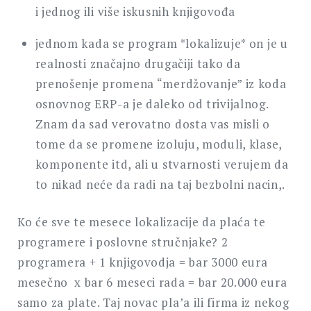
i jednog ili više iskusnih knjigovođa
jednom kada se program *lokalizuje* on je u
realnosti značajno drugačiji tako da
prenošenje promena “merdžovanje” iz koda
osnovnog ERP-a je daleko od trivijalnog.
Znam da sad verovatno dosta vas misli o
tome da se promene izoluju, moduli, klase,
komponente itd, ali u stvarnosti verujem da
to nikad neće da radi na taj bezbolni nacin,.
Ko će sve te mesece lokalizacije da plaća te
programere i poslovne stručnjake? 2
programera + 1 knjigovodja = bar 3000 eura
mesečno x bar 6 meseci rada = bar 20.000 eura
samo za plate. Taj novac pla’a ili firma iz nekog