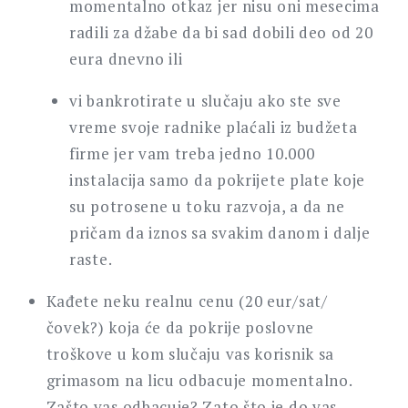
momentalno otkaz jer nisu oni mesecima
radili za džabe da bi sad dobili deo od 20
eura dnevno ili
vi bankrotirate u slučaju ako ste sve
vreme svoje radnike plaćali iz budžeta
firme jer vam treba jedno 10.000
instalacija samo da pokrijete plate koje
su potrosene u toku razvoja, a da ne
pričam da iznos sa svakim danom i dalje
raste.
Kađete neku realnu cenu (20 eur/sat/
čovek?) koja će da pokrije poslovne
troškove u kom slučaju vas korisnik sa
grimasom na licu odbacuje momentalno.
Zašto vas odbacuje? Zato što je do vas