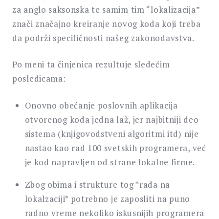
za anglo saksonska te samim tim “lokalizacija”
znači značajno kreiranje novog koda koji treba
da podrži specifičnosti našeg zakonodavstva.
Po meni ta činjenica rezultuje sledećim
posledicama:
Onovno obećanje poslovnih aplikacija
otvorenog koda jedna laž, jer najbitniji deo
sistema (knjigovodstveni algoritmi itd) nije
nastao kao rad 100 svetskih programera, već
je kod napravljen od strane lokalne firme.
Zbog obima i strukture tog *rada na
lokalzaciji* potrebno je zaposliti na puno
radno vreme nekoliko iskusnijih programera