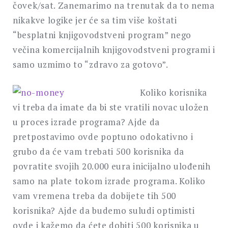
čovek/sat. Zanemarimo na trenutak da to nema
nikakve logike jer će sa tim više koštati
“besplatni knjigovodstveni program” nego
večina komercijalnih knjigovodstveni programi i
samo uzmimo to “zdravo za gotovo”.
Koliko korisnika
vi treba da imate da bi ste vratili novac uložen
u proces izrade programa? Ajde da
pretpostavimo ovde poptuno odokativno i
grubo da će vam trebati 500 korisnika da
povratite svojih 20.000 eura inicijalno ulođenih
samo na plate tokom izrade programa. Koliko
vam vremena treba da dobijete tih 500
korisnika? Ajde da budemo suludi optimisti
ovde i kažemo da ćete dobiti 500 korisnika u