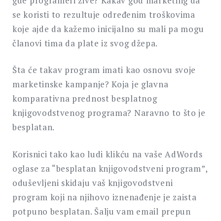
gde programeri žive? Kakav god marketing da
se koristi to rezultuje određenim troškovima
koje ajde da kažemo inicijalno su mali pa mogu
članovi tima da plate iz svog džepa.
Šta će takav program imati kao osnovu svoje
marketinske kampanje? Koja je glavna
komparativna prednost besplatnog
knjigovodstvenog programa? Naravno to što je
besplatan.
Korisnici tako kao ludi klikću na vaše AdWords
oglase za “besplatan knjigovodstveni program”,
oduševljeni skidaju vaš knjigovodstveni
program koji na njihovo iznenađenje je zaista
potpuno besplatan. Šalju vam email prepun