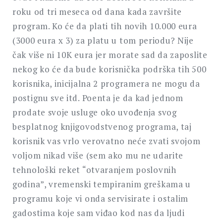
roku od tri meseca od dana kada završite
program. Ko će da plati tih novih 10.000 eura
(3000 eura x 3) za platu u tom periodu? Nije
čak više ni 10K eura jer morate sad da zaposlite
nekog ko će da bude korisnička podrška tih 500
korisnika, inicijalna 2 programera ne mogu da
postignu sve itd. Poenta je da kad jednom
prodate svoje usluge oko uvođenja svog
besplatnog knjigovodstvenog programa, taj
korisnik vas vrlo verovatno neće zvati svojom
voljom nikad više (sem ako mu ne udarite
tehnološki reket “otvaranjem poslovnih
godina”, vremenski tempiranim greškama u
programu koje vi onda servisirate i ostalim
gadostima koje sam viđao kod nas da ljudi