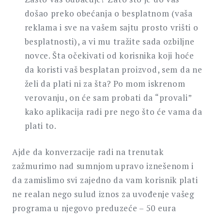
došao preko obećanja o besplatnom (vaša
reklama i sve na vašem sajtu prosto vrišti o
besplatnosti), a vi mu tražite sada ozbiljne
novce. Šta očekivati od korisnika koji hoće
da koristi vaš besplatan proizvod, sem da ne
želi da plati ni za šta? Po mom iskrenom
verovanju, on će sam probati da “provali”
kako aplikacija radi pre nego što će vama da
plati to.
Ajde da konverzacije radi na trenutak
zažmurimo nad sumnjom upravo iznešenom i
da zamislimo svi zajedno da vam korisnik plati
ne realan nego sulud iznos za uvođenje vašeg
programa u njegovo preduzeće – 50 eura