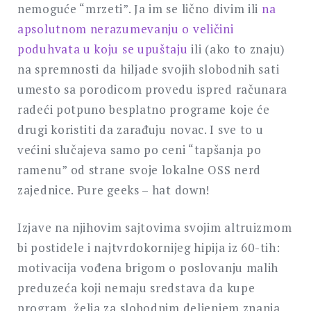
nemoguće “mrzeti”. Ja im se lično divim ili
na
apsolutnom nerazumevanju o veličini
poduhvata u koju se upuštaju
ili (ako to znaju)
na spremnosti da hiljade svojih slobodnih sati
umesto sa porodicom provedu ispred računara
radeći potpuno besplatno programe koje će
drugi koristiti da zarađuju novac. I sve to u
većini slučajeva samo po ceni “tapšanja po
ramenu” od strane svoje lokalne OSS nerd
zajednice. Pure geeks – hat down!
Izjave na njihovim sajtovima svojim altruizmom
bi postidele i najtvrdokornijeg hipija iz 60-tih:
motivacija vođena brigom o poslovanju malih
preduzeća koji nemaju sredstava da kupe
program, želja za slobodnim deljenjem znanja