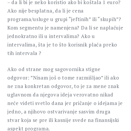
– da li bi je neko koristio ako bi koštala 1 euro?
Ako nije besplatna, da li je cena
programa/usluge u grupi “jeftinih” ili “skupih”?
Kom segmentu je namenjena? Da li se naplaćuje
jednokratno ili u intervalima? Ako u
intervalima, šta je to što korisnik plaća preko
tih intervala ?
Ako od strane mog sagovornika stigne
odgovor: ”Nisam još o tome razmišljao” ili ako
ne zna konkretan odgovor, to je za mene znak
uglavnom da njegova ideja verovatno nikad
neće videti svetlo dana jer pričanje o idejama je
jedno, a njihovo ostvarivanje sasvim druga
stvar koja se pre ili kasnije svede na finansijski
aspekt programa.