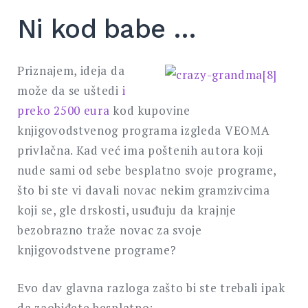
Ni kod babe …
Priznajem, ideja da
može da se uštedi
i
preko 2500 eura
kod kupovine
knjigovodstvenog programa izgleda VEOMA
privlačna. Kad već ima poštenih autora koji
nude sami od sebe besplatno svoje programe,
što bi ste vi davali novac nekim gramzivcima
koji se, gle drskosti, usuđuju da krajnje
bezobrazno traže novac za svoje
knjigovodstvene programe?
Evo dav glavna razloga zašto bi ste trebali ipak
da zaobiđete besplatno: