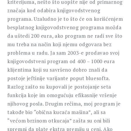
kriterijuma, nešto što uopšte nije od primarnog
značaja kod odabira knjigovodstvenog
programa. Uzaludno je to što će on korišćenjem
besplatnog knjigovodstvenog programa možda
da uštedi 200 eura, ako program ne radi sve što
mu treba na način koji njemu odgovara bez
problema u radu. Ja sam 2003-e prodavao svoj
knjigovodstveni program od 400 – 1000 eura
klijentima koji su savršeno dobro znali da
postoje jeftinije varijante poput bluesofta.
Razlog zašto su kupovali je postojanje seta
funkcija koje im omogućuju efikasnije vršenje
njihovog posla. Drugim rečima, moj program je
takođe bio “obična kucaća mašina”, ali sa
“većom brzinom otkucaja” zašta su oni bili
spremni da plate ekstra premiju u ceni. Ako