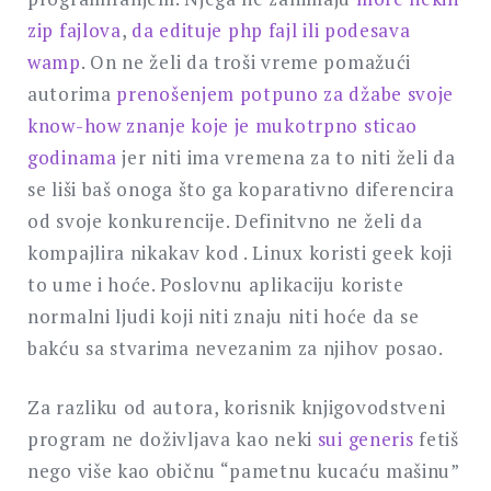
zip fajlova
,
da edituje php fajl ili podesava
wamp
. On ne želi da troši vreme pomažući
autorima
prenošenjem potpuno za džabe svoje
know-how znanje koje je mukotrpno sticao
godinama
jer niti ima vremena za to niti želi da
se liši baš onoga što ga koparativno diferencira
od svoje konkurencije. Definitvno ne želi da
kompajlira nikakav kod . Linux koristi geek koji
to ume i hoće. Poslovnu aplikaciju koriste
normalni ljudi koji niti znaju niti hoće da se
bakću sa stvarima nevezanim za njihov posao.
Za razliku od autora, korisnik knjigovodstveni
program ne doživljava kao neki
sui generis
fetiš
nego više kao običnu “pametnu kucaću mašinu”