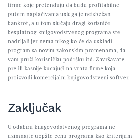
firme koje pretenduju da budu profitabilne
putem naplaćivanja usluga je neizbežan
bankrot, a u tom slučaju dragi korisniče
besplatnog knjigovodstvenog programa ste
nadrljali jer nema nikog ko će da uskladi
program sa novim zakonskim promenama, da
vam pruži korisničku podršku itd. Završavate
pre ili kasnije kucajući na vrata firme koja
proizvodi komercijalni knjigovodstveni softver.
Zaključak
U odabiru knjigovodstvenog programa ne
uzimnajte uopšte cenu programa kao kriterijum