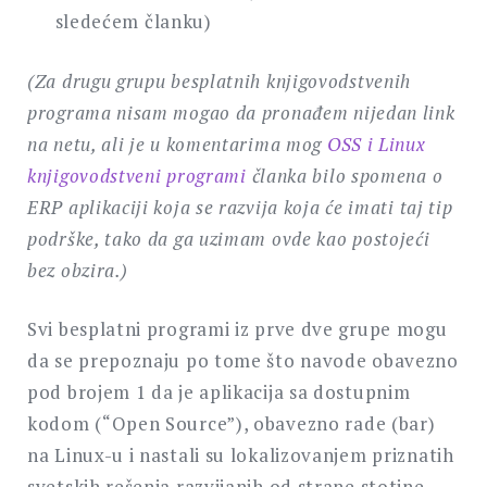
sledećem članku)
(Za drugu grupu besplatnih knjigovodstvenih
programa nisam mogao da pronađem nijedan link
na netu, ali je u komentarima mog
OSS i Linux
knjigovodstveni programi
članka bilo spomena o
ERP aplikaciji koja se razvija koja će imati taj tip
podrške, tako da ga uzimam ovde kao postojeći
bez obzira.)
Svi besplatni programi iz prve dve grupe mogu
da se prepoznaju po tome što navode obavezno
pod brojem 1 da je aplikacija sa dostupnim
kodom (“Open Source”), obavezno rade (bar)
na Linux-u i nastali su lokalizovanjem priznatih
svetskih rešenja razvijanih od strane stotine