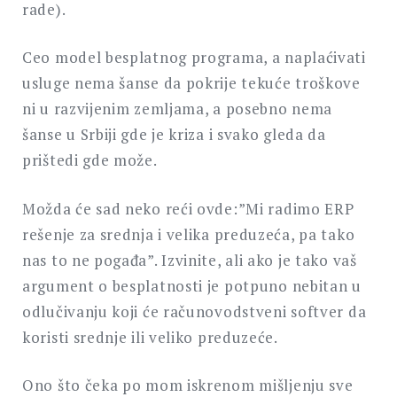
rade).
Ceo model besplatnog programa, a naplaćivati
usluge nema šanse da pokrije tekuće troškove
ni u razvijenim zemljama, a posebno nema
šanse u Srbiji gde je kriza i svako gleda da
prištedi gde može.
Možda će sad neko reći ovde:”Mi radimo ERP
rešenje za srednja i velika preduzeća, pa tako
nas to ne pogađa”. Izvinite, ali ako je tako vaš
argument o besplatnosti je potpuno nebitan u
odlučivanju koji će računovodstveni softver da
koristi srednje ili veliko preduzeće.
Ono što čeka po mom iskrenom mišljenju sve