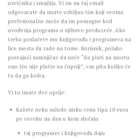
uzvičnika i smajlija. Vi im na taj email
odgovarate da imate ozbiljan tim koji veoma
profesionalno može da im pomogne kod
uvođenja programa u njihovo preduzeće. Ako
treba poslaćete mu knjigovođu i programera na
lice mesta da rade na tome. Korisnik, polako
postajući sumnjičav da neće “da plati na mostu
ono što nije platio na ćupriji”, vas pita koliko će
to da ga košta.
Vi tu imate dve opcije:
Kažete neku suludo nisku cenu tipa 10 eura
po coveku na dan u kom slučaju
taj programer i knjigovođa daju