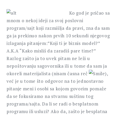
Ko god je pričao sa
mnom o nekoj ideji za svoj poslovni
program/sajt koji razmišlja da pravi, zna da sam
ga ja prekinuo nakon prvih 10 sekundi njegovog
izlaganja pitanjem:”Koji ti je biznis model?”
A.K.A “Kako misliš da zaradiš pare time?”
Razlog zašto ja to uvek pitam ne leži u
nepoštovanju sagovornika ili u tome da sam ja
okoreli materijalista (nisam časna reč
),
već je u tome što odgovor na to jednostavno
pitanje meni i osobi sa kojom govorim pomaže
da se fokusiramo na stvarnu suštinu tog
programa/sajta. Da li se radi o besplatnom
programu ili usluzi? Ako da, zašto je besplatna