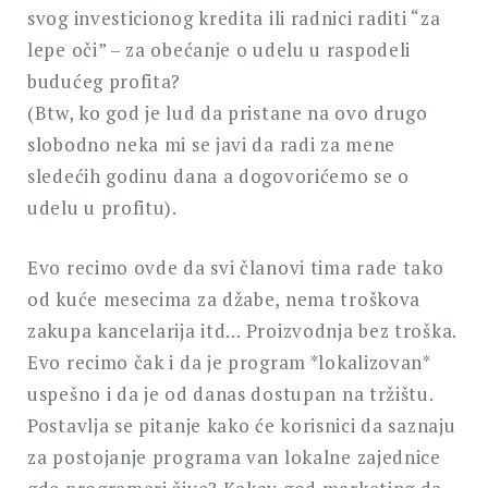
svog investicionog kredita ili radnici raditi “za
lepe oči” – za obećanje o udelu u raspodeli
budućeg profita?
(Btw, ko god je lud da pristane na ovo drugo
slobodno neka mi se javi da radi za mene
sledećih godinu dana a dogovorićemo se o
udelu u profitu).
Evo recimo ovde da svi članovi tima rade tako
od kuće mesecima za džabe, nema troškova
zakupa kancelarija itd… Proizvodnja bez troška.
Evo recimo čak i da je program *lokalizovan*
uspešno i da je od danas dostupan na tržištu.
Postavlja se pitanje kako će korisnici da saznaju
za postojanje programa van lokalne zajednice