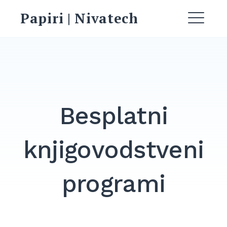
Skip
Papiri | Nivatech
to
ME
content
Besplatni
knjigovodstveni
EXPAND
DROPDO
programi
Search
for:
SEARCH