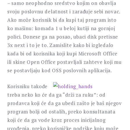
– samo neophodno sredstvo kojim on obavlja
svoju poslovnu delatnost i zarađuje sebi novac.
Ako može korisnik bi da kupi taj program isto
ko mašinu: komada 1 u beloj kutiji na gornjoj
polici. Donese ga na posao, ubaci disk pretisne
3x next i to je to. Zamislite kako bi izgledalo
kada bi od korisnika koji kupi Microsoft Office
ili skine Open Office postavljali zahteve koji mu
se postavljaju kod OSS poslovnih aplikacija.
Korisniku takođe
treba neko ko će da ga “drži za ruku”: od
prodavca koji će da ga ubedi zašto je baš njegov
program bolji od ostalih, preko konsultanata
koji će da ga vode kroz proces inicijalnog
uvođenja, preko korisničke podrške koju može