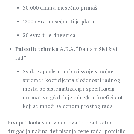
50.000 dinara mesečno primaš
"200 evra mesečno ti je plata”
20 evra ti je dnevnica
Paleolit tehnika
A.K.A. “Da nam živi živi
rad”
Svaki zaposleni na bazi svoje stručne
spreme i koeficijenta složenosti radnog
mesta po sistematizaciji i specifikaciji
normativa g6 dobije određeni koeficijent
koji se množi sa cenom prostog rada
Prvi put kada sam video ova tri readikalno
drugačija načina definisanja cene rada, pomislio