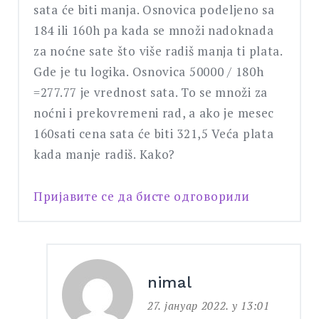
sata će biti manja. Osnovica podeljeno sa
184 ili 160h pa kada se množi nadoknada
za noćne sate što više radiš manja ti plata.
Gde je tu logika. Osnovica 50000 / 180h
=277.77 je vrednost sata. To se množi za
noćni i prekovremeni rad, a ako je mesec
160sati cena sata će biti 321,5 Veća plata
kada manje radiš. Kako?
Пријавите се да бисте одговорили
nimal
27. јануар 2022. у 13:01