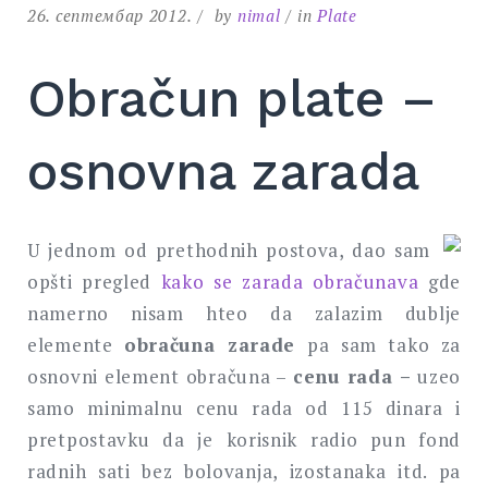
26. септембар 2012.
by
nimal
in
Plate
Obračun plate –
osnovna zarada
U jednom od prethodnih postova, dao sam
opšti pregled
kako se zarada obračunava
gde
namerno nisam hteo da zalazim dublje
elemente
obračuna zarade
pa sam tako za
osnovni element obračuna –
cenu rada –
uzeo
samo minimalnu cenu rada od 115 dinara i
pretpostavku da je korisnik radio pun fond
radnih sati bez bolovanja, izostanaka itd. pa