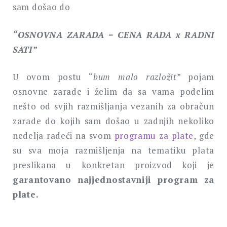
sam došao do
“OSNOVNA ZARADA = CENA RADA x RADNI
SATI”
U ovom postu “
bum malo razložit
” pojam
osnovne zarade i želim da sa vama podelim
nešto od svjih razmišljanja vezanih za obračun
zarade do kojih sam došao u zadnjih nekoliko
nedelja radeći na svom
programu za plate
, gde
su sva moja razmišljenja na tematiku plata
preslikana u konkretan proizvod koji je
garantovano najjednostavniji program za
plate.