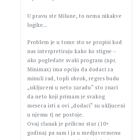
U pravu ste Milane, to nema nikakve
logike…
Problem je u tome sto se propisi kod
nas interpretiraju kako ko stigne –
ako pogledate svaki program (npr.
Minimax) ima opciju da dodaci za
minuli rad, topli obrok, regres budu
„ukljuceni u neto zaradu“ sto znaci
da neto koji primam je svakog
meseca isti a ovi „dodaci“ su ukljuceni
u njemu tj ne postoje.
Ovaj clanak je prilicno star (10+
godina) pa sam i ja u medjuvremenu