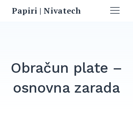
Skip
Papiri | Nivatech
to
ME
content
Obračun plate –
osnovna zarada
EXPAND
DROPDO
Search
for:
SEARCH