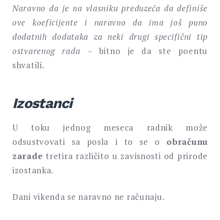
Naravno da je na vlasniku preduzeća da definiše
ove koeficijente i naravno da ima još puno
dodatnih dodataka za neki drugi specifični tip
ostvarenog rada
– bitno je da ste poentu
shvatili.
Izostanci
U toku jednog meseca radnik može
odsustvovati sa posla i to se o
obračunu
zarade
tretira različito u zavisnosti od prirode
izostanka.
Dani vikenda se naravno ne računaju.