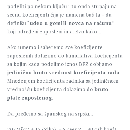
podeliti po nekom ključu i tu onda stupaju na
scenu koeficijenti čija je namena baš ta – da
definišu “
udeo u gomili novca na računu
”
koji određeni zaposleni ima. Evo kako…
Ako umemo i saberemo sve koeficijente
zaposlenih dolazimo do kumulativa koeficijenta
sa kojim kada podelimo iznos BFZ dobijamo
jediničnu bruto vrednost koeficijenta rada
.
Množenjem koeficijenta radnika sa jediničnom
vrednošću koeficijenta dolazimo do
bruto
plate
zaposlenog.
Da pređemo sa španskog na srpski…
20 (Mika) + 12 (Žika) + 8 (Pera) = 40 (uk koef)