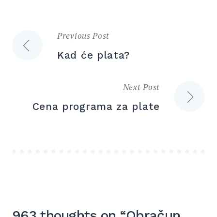
Previous Post
Кретање
Kad će plata?
чланка
Next Post
Cena programa za plate
963 thoughts on “
Obračun