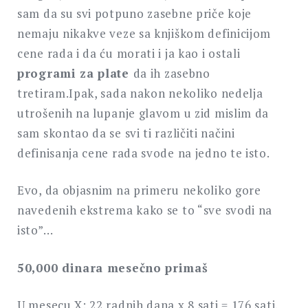
sam da su svi potpuno zasebne priče koje
nemaju nikakve veze sa knjiškom definicijom
cene rada i da ću morati i ja kao i ostali
programi za plate
da ih zasebno
tretiram.Ipak, sada nakon nekoliko nedelja
utrošenih na lupanje glavom u zid mislim da
sam skontao da se svi ti različiti načini
definisanja cene rada svode na jedno te isto.
Evo, da objasnim na primeru nekoliko gore
navedenih ekstrema kako se to “sve svodi na
isto”…
50,000 dinara mesečno primaš
U mesecu X: 22 radnih dana x 8 sati = 176 sati.