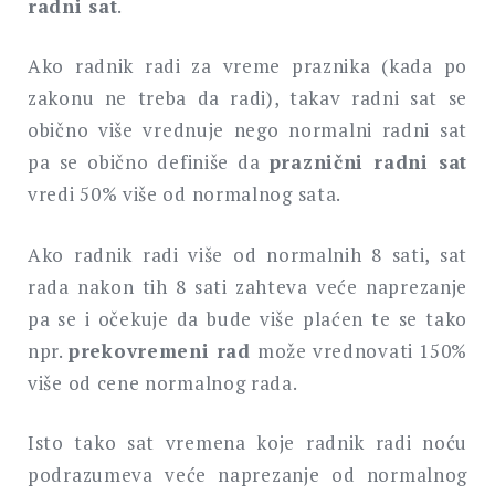
radni sat
.
Ako radnik radi za vreme praznika (kada po
zakonu ne treba da radi), takav radni sat se
obično više vrednuje nego normalni radni sat
pa se obično definiše da
praznični radni sat
vredi 50% više od normalnog sata.
Ako radnik radi više od normalnih 8 sati, sat
rada nakon tih 8 sati zahteva veće naprezanje
pa se i očekuje da bude više plaćen te se tako
npr.
prekovremeni rad
može vrednovati 150%
više od cene normalnog rada.
Isto tako sat vremena koje radnik radi noću
podrazumeva veće naprezanje od normalnog