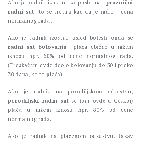
Ako je radnik izostao sa posla na “
praznični
radni sat
” to se tretira kao da je radio – cena
normalnog rada .
Ako je radnik izostao usled bolesti onda se
radni sat bolovanja
plaća obično u nižem
iznosu npr. 60% od cene normalnog rada.
(Preskačem ovde deo o bolovanju do 30 i preko
30 dana, ko to plaća)
Ako je radnik na porodiljskom odsustvu
,
porodiljski radni sat
se (bar ovde u Češkoj)
plaća u nižem iznosu npr. 80% od cene
normalnog rada.
Ako je radnik na plaćenom odsustvu, takav