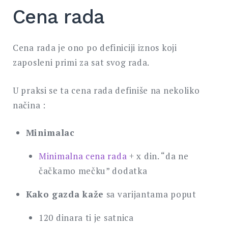
Cena rada
Cena rada je ono po definiciji iznos koji
zaposleni primi za sat svog rada.
U praksi se ta cena rada definiše na nekoliko
načina :
Minimalac
Minimalna cena rada
+ x din. “da ne
čačkamo mečku” dodatka
Kako gazda kaže
sa varijantama poput
120 dinara ti je satnica