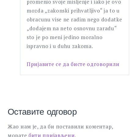
promenio svoje misljenje i iako je ovo
mozda „zakonski prihvatljivo“ ja to u
obracunu vise ne radim nego dodatke
„dodajem na neto osnovnu zaradu“
sto je po meni jedino moralno
ispravno i u duhu zakoma.
Пријавите се да бисте одговорили
Оставите одговор
Жао нам је, да би поставили коментар,
морате
бити пријављени
.