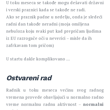
U toku meseca se takođe mogu dešavati državni
i verski praznici kada se takođe ne radi.
Ako se praznik padne u nedelju, onda je sledeći
radni dan takođe neradni (moja omiljena
nebuloza koju svaki put kad prepričam ljudima
iz EU razrogače oči u neverici – misle da ih
zafrkavam tom pričom)
U startu dakle komplikovano …
Ostvareni rad
Radnik u toku meseca većinu svog radnog
vremena provede obavljajući u normalno radno
vreme normalnu radnu aktivnost –
normalni