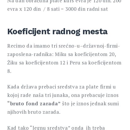
Na dan obračuna plate kurs evra je 120 din. 200
evra x 120 din / 8 sati = 3000 din radni sat
Koeficijent radnog mesta
Recimo da imamo tri srećno-u–državnoj-firmi-
zaposlena-radnika: Miku sa koeficijentom 20,
Žiku sa koeficijentom 12 i Peru sa koeficijentom
8.
Kada država prebaci sredstva za plate firmi u
kojoj rade naša tri junaka, ona prebacuje iznos
“bruto fond zarada”
što je iznos jednak sumi
njihovih bruto zarada.
Kad tako “legnu sredstva” onda ih treba