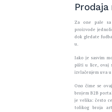
Prodaja 
Za one pale sa 
proizvode jednoli
dok gledate fudba
u.
Iako je sasvim m
pišti u lice, ova
izvlačenjem uva u 
Ono čime se ovaj
brojem B2B portal
je velika: često c
tolikog broja a