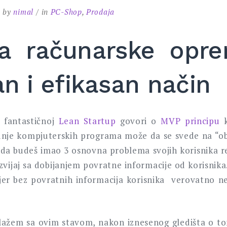
by
nimal
in
PC-Shop
,
Prodaja
ja računarske opr
n i efikasan način
 fantastičnoj
Lean Startup
govori o
MVP principu
k
nje kompjuterskih programa može da se svede na “ob
a budeš imao 3 osnovna problema svojih korisnika r
azvijaj sa dobijanjem povratne informacije od korisnik
jer bez povratnih informacija korisnika verovatno n
slažem sa ovim stavom, nakon iznesenog gledišta o 