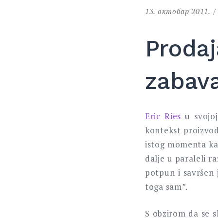
13. октобар 2011.
Proda
zabava
Eric Ries
u svojoj
kontekst proizvod
istog momenta kad
dalje u paraleli r
potpun i savršen 
toga sam”.
S obzirom da se 