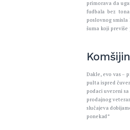
primorava da ugas
fudbala bez ton
poslovnog smisla 
šuma koji previše
Komšijin
Dakle, evo vas – 
pulta ispred čuve
podaci uvezeni sa
prodajnog veteran
slučajeva dobijam
ponekad”