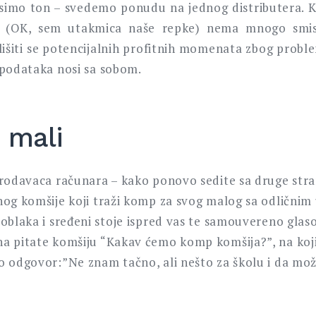
imo ton – svedemo ponudu na jednog distributera. K
a (OK, sem utakmica naše repke) nema mnogo smis
lišiti se potencijalnih profitnih momenata zbog prob
 podataka nosi sa sobom.
 mali
prodavaca računara – kako ponovo sedite sa druge str
nog komšije koji traži komp za svog malog sa odličnim
 oblaka i sređeni stoje ispred vas te samouvereno gla
a pitate komšiju “Kakav ćemo komp komšija?”, na koj
o odgovor:”Ne znam tačno, ali nešto za školu i da mož