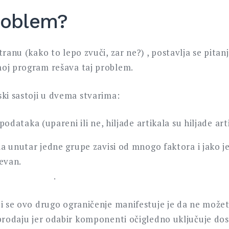
problem?
tranu (kako to lepo zvuči, zar ne?) , postavlja se pitanj
oj program rešava taj problem.
ski sastoji u dvema stvarima:
 podataka (upareni ili ne, hiljade artikala su hiljade art
la unutar jedne grupe zavisi od mnogo faktora i jako j
evan.
.
ji se ovo drugo ograničenje manifestuje je da ne može
 prodaju jer odabir komponenti očigledno uključuje dos