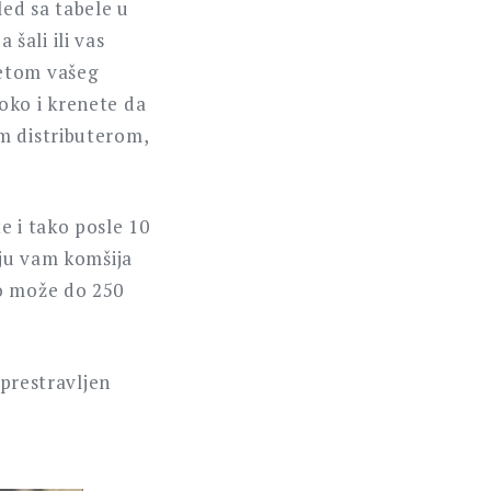
ed sa tabele u
 šali ili vas
retom vašeg
oko i krenete da
m distributerom,
e i tako posle 10
oju vam komšija
ko može do 250
 prestravljen