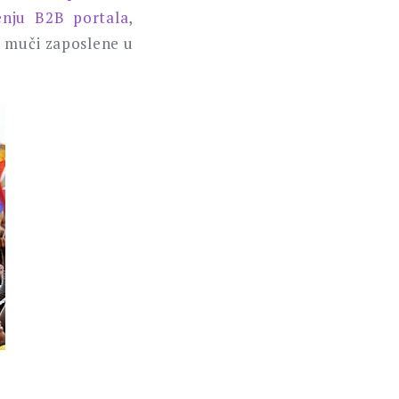
enju B2B portala
,
i muči zaposlene u