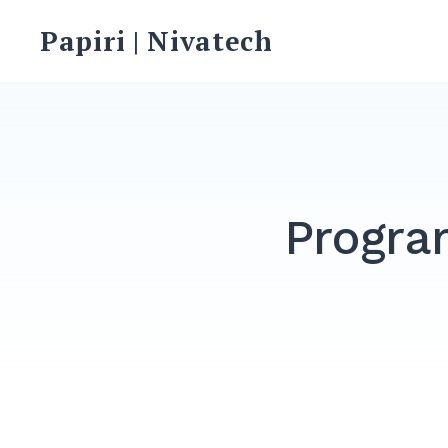
Skip
Papiri | Nivatech
to
content
Progra