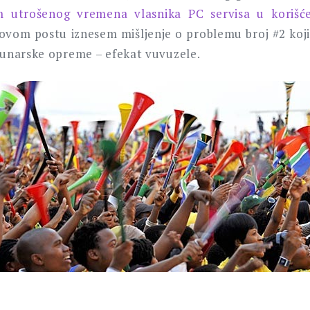
m utrošenog vremena vlasnika PC servisa u korišć
ovom postu iznesem mišljenje o problemu broj #2 koj
unarske opreme – efekat vuvuzele.