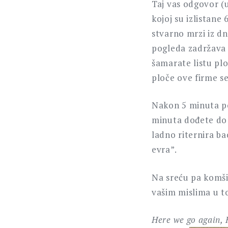
Taj vas odgovor (
kojoj su izlistane 
stvarno mrzi iz d
pogleda zadržava 
šamarate listu pl
ploče ove firme se
Nakon 5 minuta po
minuta dođete do k
ladno riternira b
evra”.
Na sreću pa komšij
vašim mislima u 
Here we go again,