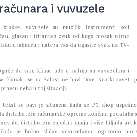
računara i vuvuzele
kruške, vuvuzele su muzički instrumenti koji
čan, glasan i iritantan zvuk od koga mozak utrne
lsku utakmicu i natera vas da ugasite zvuk na TV-
oguće da vam klinac uđe u radnju sa vuvuzelom i
j se članak se na žalost ne bavi time. Kratki savet: 
pravcu neba u toj situaciji.
 tekst se bavi je situacija kada se PC shop uspešn
a distributera računarske opreme količina podataka 
enovnici distributera zajedno imaju i više hiljada arti
rtikala je bolno sličan vuvuzelama: ogromno mo