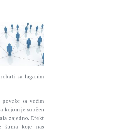
probati sa laganim
o poveže sa većim
sa kojom je suočen
kala zajedno. Efekt
re šuma koje nas