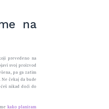
eme na
oji prevedeno na
javi svoj proizvod
ešena, pa ga zatim
a. Ne čekaj da bude
ećeš nikad doći do
tome
kako planiram