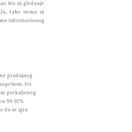
ao što ni gledanje
la, tako nema ni
lema informacionog
ane prodajnog
 uspehom. Svi
som prekaljenog
i u 99.92%
e da se igra