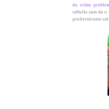
da rešim proble
odlučio sam da u 
prodavnicama rač