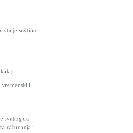
e šta je suština
ikala)
e vremenski i
te svakog da
ta računanja i