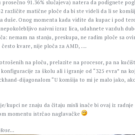
u prosečno 91.36% slučajeva) natera da podignete pogl
62 različite matične ploče da bi ste videli da li se komšija
na duše. Onog momenta kada vidite da kupac i pod te
nepokolebljivo naivni izraz lica, udahnete vazduh dub
oča: nemam na stanju, preskupa, ne radim ploče sa ovi
 često kvare, nije ploča za AMD, ….
trošenih na ploču, prelazite na procesor, pa na kućišt
onfiguracije za školu ali i igranje od “325 evra” na k
ackhand-dijagonalom “U komšija to mi je malo jako, a
e/kupci ne znaju da čitaju misli inače bi ovaj iz radnje
tom momentu istrčao naglavačke
 Hose…