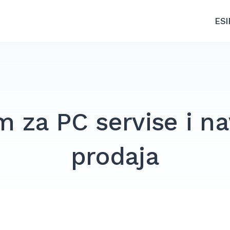
ESI
m za PC servise i n
prodaja