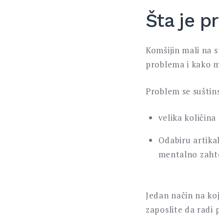
Šta je 
Komšijin mali na s
problema i kako m
Problem se suštin
velika količina
Odabiru artika
mentalno zaht
Jedan način na ko
zaposlite da radi