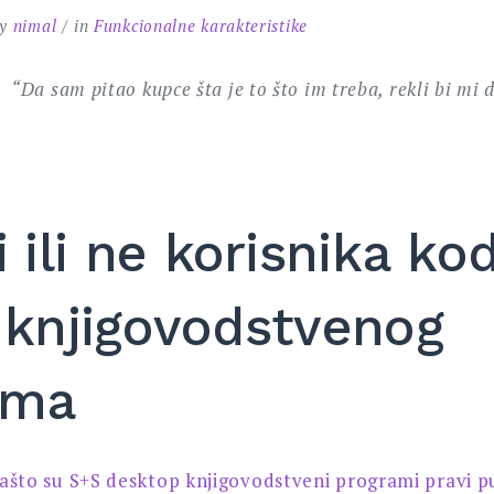
y
nimal
in
Funkcionalne karakteristike
“Da sam pitao kupce šta je to što im treba, rekli bi mi d
i ili ne korisnika ko
 knjigovodstvenog
ama
ašto su S+S desktop knjigovodstveni programi pravi p