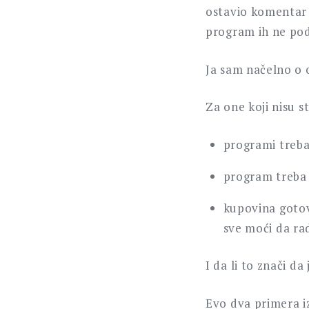
ostavio komentar g
program ih ne pod
Ja sam načelno o 
Za one koji nisu s
programi treba
program treba 
kupovina gotov
sve moći da rad
I da li to znači da
Evo dva primera i