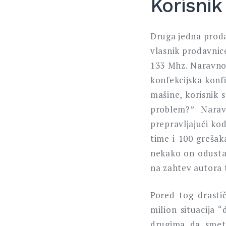
Korisnik
Druga jedna proda
vlasnik prodavnic
133 Mhz. Naravno i
konfekcijska konf
mašine, korisnik 
problem?” Nara
prepravljajući k
time i 100 grešaka
nekako on odustan
na zahtev autora
Pored tog drastič
milion situacija
drugima da smeta