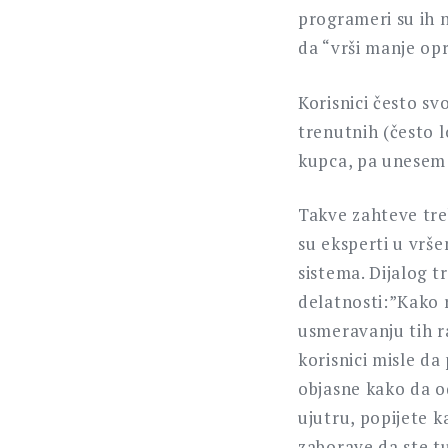
programeri su ih n
da “vrši manje opr
Korisnici često sv
trenutnih (često l
kupca, pa unesem š
Takve zahteve treb
su eksperti u vrše
sistema. Dijalog 
delatnosti:”Kako 
usmeravanju tih r
korisnici misle d
objasne kako da o
ujutru, popijete 
zaborave da ste t