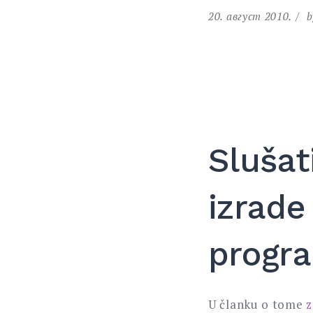
20. август 2010.
b
Slušat
izrade
progr
U članku o tome
z