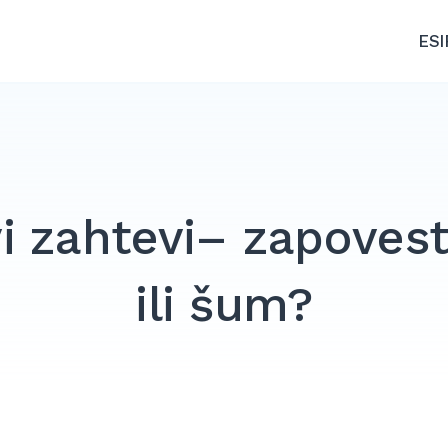
ESI
i zahtevi– zapovest
ili šum?