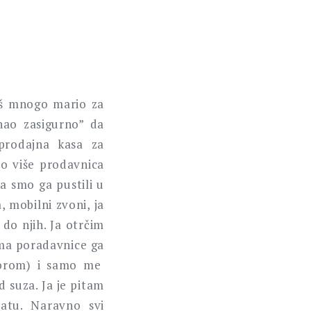
aš mnogo mario za
nao zasigurno” da
prodajna kasa za
o više prodavnica
a smo ga pustili u
, mobilni zvoni, ja
do njih. Ja otrčim
ima poradavnice ga
ovorom) i samo me
 suza. Ja je pitam
atu. Naravno svi