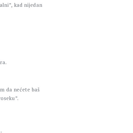
alni”, kad nijedan
ra.
om da nećete baš
roseku”.
…