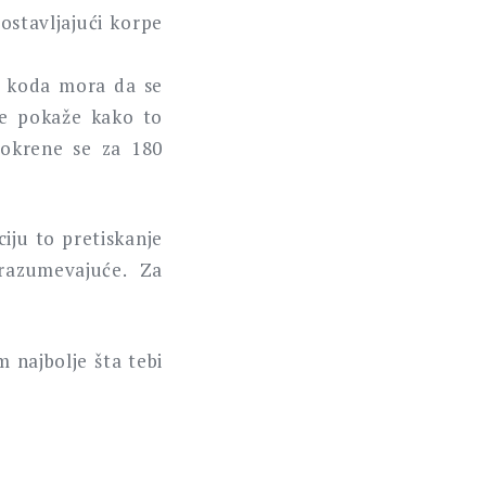
ostavljajući korpe
r koda mora da se
ne pokaže kako to
 okrene se za 180
iju to pretiskanje
razumevajuće. Za
 najbolje šta tebi