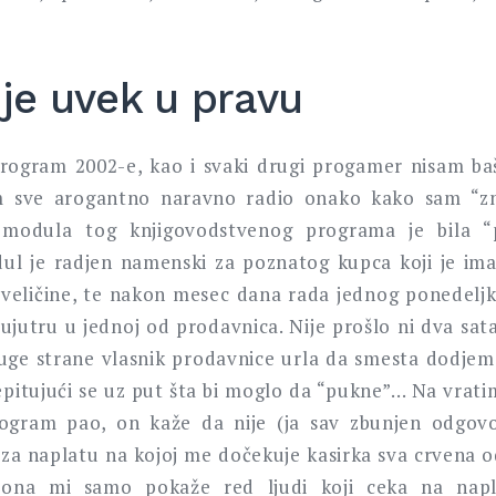
 je uvek u pravu
rogram 2002-e, kao i svaki drugi progamer nisam b
m sve arogantno naravno radio onako kako sam “z
 modula tog knjigovodstvenog programa je bila “
ul je radjen namenski za poznatog kupca koji je ima
 veličine, te nakon mesec dana rada jednog ponedeljk
ujutru u jednoj od prodavnica. Nije prošlo ni dva sata
ruge strane vlasnik prodavnice urla da smesta dodjem 
pitujući se uz put šta bi moglo da “pukne”… Na vrat
rogram pao, on kaže da nije (ja sav zbunjen odg
za naplatu na kojoj me dočekuje kasirka sva crvena od
– ona mi samo pokaže red ljudi koji ceka na napl