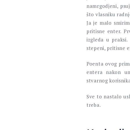
namrgodjeni, psuj
što vlasniku radnj
Ja je malo smiri
pritisne enter. 
izgleda u praksi
stepeni, pritisne 
Poenta ovog prime
entera nakon un
stvarnog korisnika
Sve to nastalo us
treba.