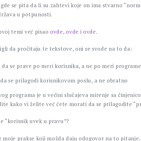
de se pita da li su zahtevi koje on ima stvarno “norm
ržava u potpunosti.
ovoj temi već pisao
ovde
,
ovde
i
ovde
.
tigli da pročitaju te tekstove, oni se svode na to da:
 da se prave po meri korisnika, a ne po meri programe
da se prilagodi korisnikovom poslu, a ne obratno
og programa je u većini slučajeva mirenje sa činjenic
ite kako vi želite već ćete morati da se prilagodite “p
 je “korisnik uvek u pravu”?
z moje prakse koji možda daju odogovor na to pitanje