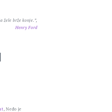
a žele brže konje.”,
Henry Ford
d
ut
, Neđo je