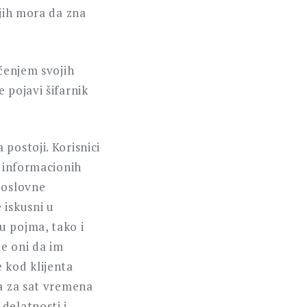
njih mora da zna
šćenjem svojih
 pojavi šifarnik
postoji. Korisnici
i informacionih
poslovne
 iskusni u
u pojma, tako i
e oni da im
 kod klijenta
da za sat vremena
delatnosti i