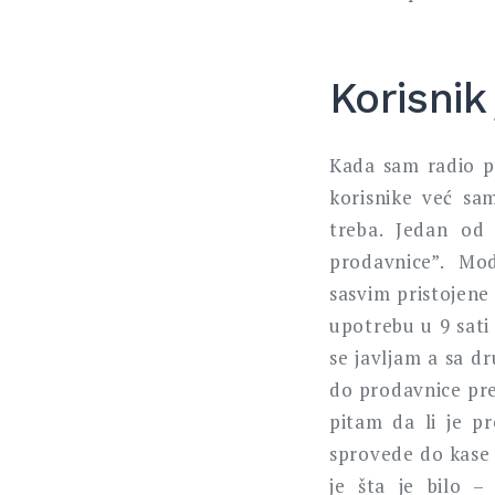
Korisnik
Kada sam radio p
korisnike već sa
treba. Jedan od
prodavnice”. Mod
sasvim pristojene
upotrebu u 9 sati 
se javljam a sa d
do prodavnice pre
pitam da li je p
sprovede do kase 
je šta je bilo 