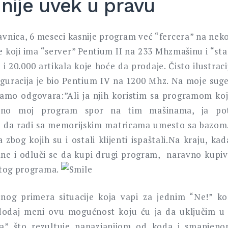
 nije uvek u pravu
vnica, 6 meseci kasnije program već “fercera” na neko
e koji ima “server” Pentium II na 233 Mhzmašinu i “sta
 20.000 artikala koje hoće da prodaje. Čisto ilustrac
iguracija je bio Pentium IV na 1200 Mhz. Na moje suge
samo odgovara:”Ali ja njih koristim sa programom koj
vno moj program spor na tim mašinama, ja po
od da radi sa memorijskim matricama umesto sa bazom
 zbog kojih su i ostali klijenti ispaštali.Na kraju, ka
e i odluči se da kupi drugi program, naravno kupiv
 tog programa.
nog primera situacije koja vapi za jednim “Ne!” kor
 “dodaj meni ovu mogućnost koju ću ja da uključim u
” što rezultuje papazjanijom od koda i smanjeno