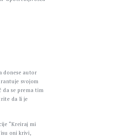
da donese autor
garantuje svojom
eć da se prema tim
ite da li je
ije “Kreiraj mi
su oni krivi,