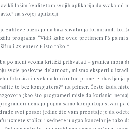
avikli lošim kvalitetom svojih aplikacija da svako od 
avke” na svojoj aplikaciji.
oje zahteve baziraju na bazi shvatanja formiranih kori
oših) programa. “Vidiš kako ovde pretisnem F6 pa mi se
ifru i 2x enter? E isto tako!”
a po meni veoma kritički prihvatati – granica mora da 
nju svoje poslovne delatnosti, mi smo eksperti u izrad
treba fokusirati uvek na konkretne primere obavljanja 
radite to bez kompjutera?” na primer. Često kada niste
azgovora (kao što programeri misle da korisnici nemaj
a programeri nemaju pojma samo komplikuju stvari pa ć
drade svoj posao) jedino što vam preostaje je da odete
kafu uzmete stolicu i sednete u ugao kancelarije tako 
u. Tad posmatrate koje probleme imaju u vršenju svoje 