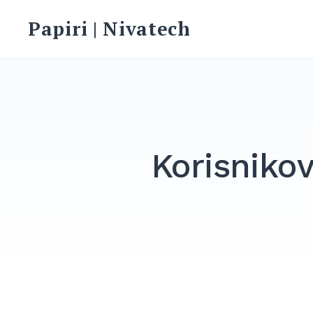
Skip
Papiri | Nivatech
to
content
Korisnikov