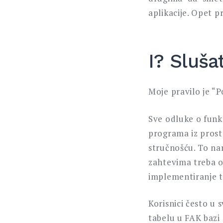
aplikacije. Opet p
I? Slušat
Moje pravilo je “P
Sve odluke o funk
programa iz prosto
stručnošću. To nar
zahtevima treba od
implementiranje to
Korisnici često u 
tabelu u FAK bazi