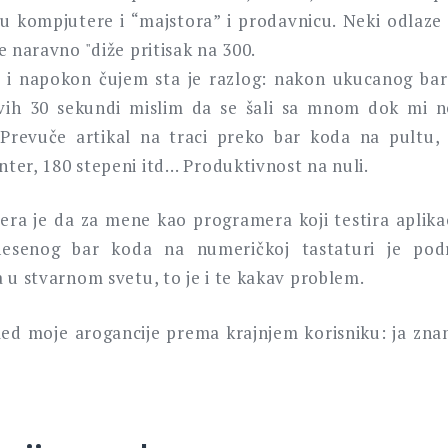
u kompjutere i “majstora” i prodavnicu. Neki odlaze 
e naravno "diže pritisak na 300.
m i napokon čujem sta je razlog: nakon ukucanog ba
Prvih 30 sekundi mislim da se šali sa mnom dok mi 
. Prevuče artikal na traci preko bar koda na pultu,
enter, 180 stepeni itd… Produktivnost na nuli.
ra je da za mene kao programera koji testira aplikac
esenog bar koda na numeričkoj tastaturi je pod
 u stvarnom svetu, to je i te kakav problem.
led moje arogancije prema krajnjem korisniku: ja znam